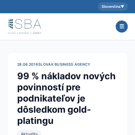
Slovenčina
▼
Aktuálny jazyk:
☰
28.06.2016
SLOVAK BUSINESS AGENCY
99 % nákladov nových
povinností pre
podnikateľov je
dôsledkom gold-
platingu
Aktuality