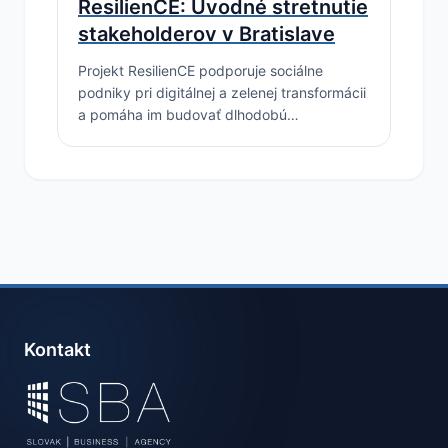
ResilienCE: Úvodné stretnutie
stakeholderov v Bratislave
Projekt ResilienCE podporuje sociálne
podniky pri digitálnej a zelenej transformácii
a pomáha im budovať dlhodobú
udržateľnosť. Dôležitou súčasťou projektu je
spolupráca so stakeholdermi a zapájanie
miestnych aktérov do prípravy riešení…
Kontakt