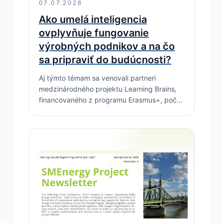
07.07.2026
Ako umelá inteligencia
ovplyvňuje fungovanie
výrobných podnikov a na čo
sa pripraviť do budúcnosti?
Aj týmto témam sa venovali partneri
medzinárodného projektu Learning Brains,
financovaného z programu Erasmus+, počas
pracovného stretnutia, ktoré sa uskutočnilo
v dňoch 1. – 2. júla 2026 v Benátkach.
Cieľom…