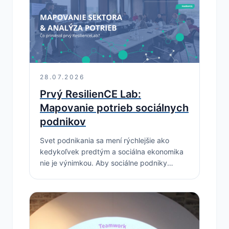
28.07.2026
Prvý ResilienCE Lab:
Mapovanie potrieb sociálnych
podnikov
Svet podnikania sa mení rýchlejšie ako
kedykoľvek predtým a sociálna ekonomika
nie je výnimkou. Aby sociálne podniky
dokázali držať krok s trendmi, potrebujú
nielen odhodlanie, ale aj správne zručnosti
a…