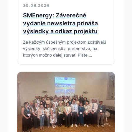
30.06.2026
SMEnergy: Záverečné
vydanie newsletra prináša
výsledky a odkaz projektu
Za každým úspešným projektom zostávajú
výsledky, skúsenosti a partnerstvá, na
ktorých možno ďalej stavať. Piate,
záverečné vydanie newsletra projektu
SMEnergy prináša pohľad na
najvýznamnejšie úspechy projektu,
predstavuje jeho hlavné výstupy…