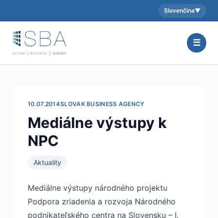
Slovenčina
▼
Aktuálny jazyk:
☰
10.07.2014
SLOVAK BUSINESS AGENCY
Mediálne výstupy k
NPC
Aktuality
Mediálne výstupy národného projektu
Podpora zriadenia a rozvoja Národného
podnikateľského centra na Slovensku – I.