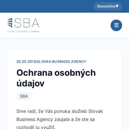
Slovenčina
▼
Aktuálny jazyk:
☰
25.05.2018
SLOVAK BUSINESS AGENCY
Ochrana osobných
údajov
SBA
Sme radi, že Vás ponuka služieb Slovak
Business Agency zaujala a že ste sa
rozhodli ju využiť.