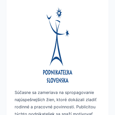
Súčasne sa zameriava na spropagovanie
najúspešnejších žien, ktoré dokázali zladiť
rodinné a pracovné povinnosti. Publicitou
týchto podnikateliek sa snaží motivovať