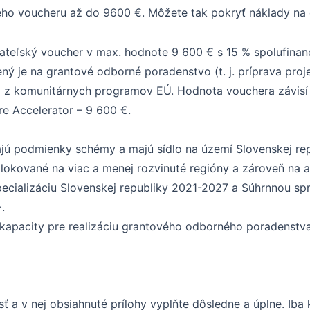
kého voucheru až do 9600 €. Môžete tak pokryť náklady na
teľský voucher v max. hodnote 9 600 € s 15 % spolufinan
ý je na grantové odborné poradenstvo (t. j. príprava proje
 z komunitárnych programov EÚ. Hodnota vouchera závisí 
Pre Accelerator – 9 600 €.
ĺňajú podmienky schémy a majú sídlo na území Slovenskej re
lokované na viac a menej rozvinuté regióny a zároveň na ak
špecializáciu Slovenskej republiky 2021-2027 a Súhrnnou s
+.
apacity pre realizáciu grantového odborného poradenstva
osť a v nej obsiahnuté prílohy vyplňte dôsledne a úplne. I