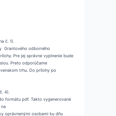
a č. 1).
eny Grantového odborného
ílohy. Pre jej správne vyplnenie bude
misiou. Preto odporúčame
ovenskom trhu. Do prílohy po
. 4).
 do formátu pdf. Takto vygenerované
 na
icky oprávnenými osobami ku dňu