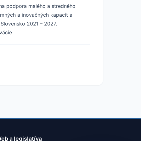
lna podpora malého a stredného
kumných a inovačných kapacít a
m Slovensko 2021 – 2027.
vácie.
eb a legislatíva