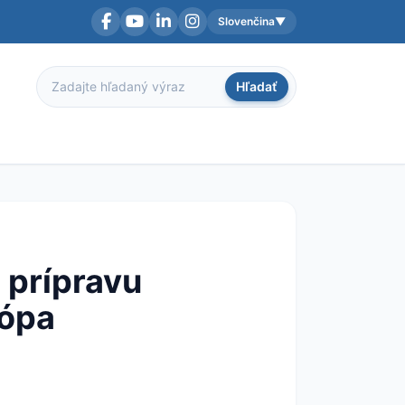
Slovenčina
▼
Facebook
YouTube
LinkedIn
Instagram
Aktuálny jazyk:
Hľadať
Hľadať
 prípravu
rópa