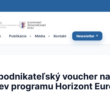
y
Publikácie
Média
Kontakt
Newsletter
 podnikateľský voucher na
iev programu Horizont Eu