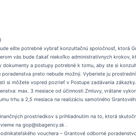
)
bude ešte potrebné vybrať konzultačnú spoločnosť, ktorá 
výberom vás bude čakať niekoľko administratívnych krokov, 
 dokumenty a postupy potrebné k tomu, aby ste si konzult
iu poradenstva preto nebude možný. Vyberiete ju prostred
sti si môžete vopred pozrieť v Postupe zadávania zákazky.
nstva: max. 3 mesiace od účinnosti Zmluvy, vrátane vykon
kumu trhu a 2,5 mesiaca na realizáciu samotného Grantov
nančných prostriedkov s prihliadnutím na to, ktorá skutoč
vieme na gop@sbagency.sk .
 podnikateľského vouchera – Grantové odborné poradenstv