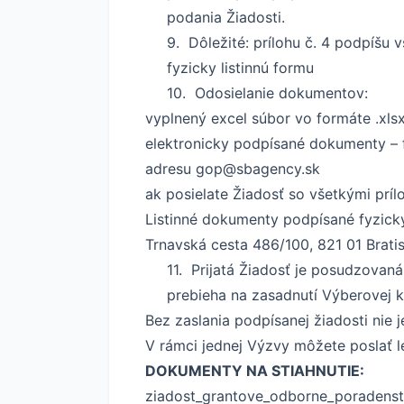
podania Žiadosti.
9. Dôležité: prílohu č. 4 podpíšu
fyzicky listinnú formu
10. Odosielanie dokumentov:
vyplnený excel súbor vo formáte .xls
elektronicky podpísané dokumenty – for
adresu
gop@sbagency.sk
ak posielate Žiadosť so všetkými príl
Listinné dokumenty podpísané fyzick
Trnavská cesta 486/100, 821 01 Brati
11. Prijatá Žiadosť je posudzovan
prebieha na zasadnutí Výberovej k
Bez zaslania podpísanej žiadosti nie 
V rámci jednej Výzvy môžete poslať l
DOKUMENTY NA STIAHNUTIE:
ziadost_grantove_odborne_poradenst