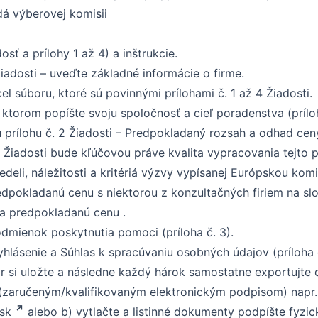
adá výberovej komisii
sť a prílohy 1 až 4) a inštrukcie.
iadosti – uveďte základné informácie o firme.
el súboru, ktoré sú povinnými prílohami č. 1 až 4 Žiadosti.
ktorom popíšte svoju spoločnosť a cieľ poradenstva (príloh
 prílohu č. 2 Žiadosti – Predpokladaný rozsah a odhad c
Žiadosti bude kľúčovou práve kvalita vypracovania tejto pr
edeli, náležitosti a kritériá výzvy vypísanej Európskou ko
dpokladanú cenu s niektorou z konzultačných firiem na sl
 a predpokladanú cenu .
odmienok poskytnutia pomoci (príloha č. 3).
hlásenie a Súhlas k spracúvaniu osobných údajov (príloha č
r si uložte a následne každý hárok samostatne exportujte
 (zaručeným/kvalifikovaným elektronickým podpisom) napr.
/sk
alebo b) vytlačte a listinné dokumenty podpíšte fyz