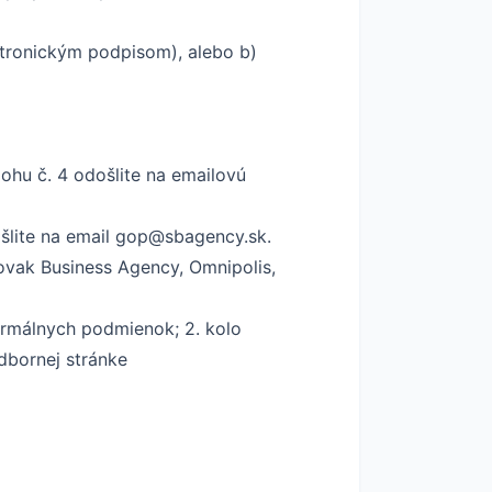
ktronickým podpisom), alebo b)
ílohu č. 4 odošlite na emailovú
šlite na email
gop@sbagency.sk
.
ovak Business Agency, Omnipolis,
formálnych podmienok; 2. kolo
dbornej stránke