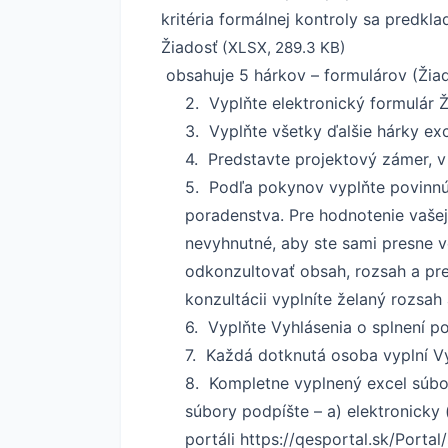
kritéria formálnej kontroly sa predkl
Žiadosť
(XLSX, 289.3 KB)
obsahuje 5 hárkov – formulárov (Žiado
2. Vyplňte elektronický formulár Ž
3. Vyplňte všetky ďalšie hárky exc
4. Predstavte projektový zámer, v 
5. Podľa pokynov vyplňte povinnú
poradenstva. Pre hodnotenie vašej 
nevyhnutné, aby ste sami presne v
odkonzultovať obsah, rozsah a pre
konzultácii vyplníte želaný rozsah
6. Vyplňte Vyhlásenia o splnení p
7. Každá dotknutá osoba vyplní Vy
8. Kompletne vyplnený excel súbo
súbory podpíšte – a) elektronicky
portáli
https://qesportal.sk/Portal