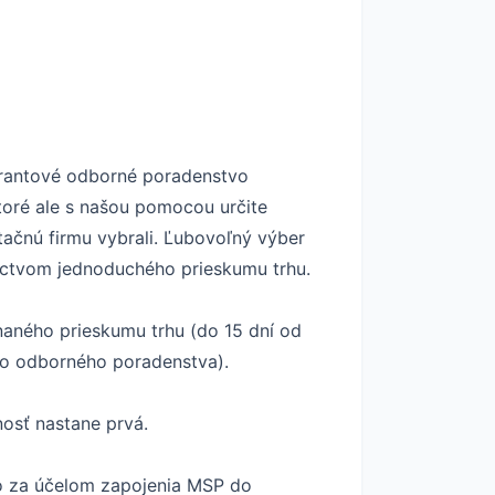
Grantové odborné poradenstvo
ktoré ale s našou pomocou určite
ačnú firmu vybrali. Ľubovoľný výber
níctvom jednoduchého prieskumu trhu.
aného prieskumu trhu (do 15 dní od
ého odborného poradenstva).
nosť nastane prvá.
o za účelom zapojenia MSP do