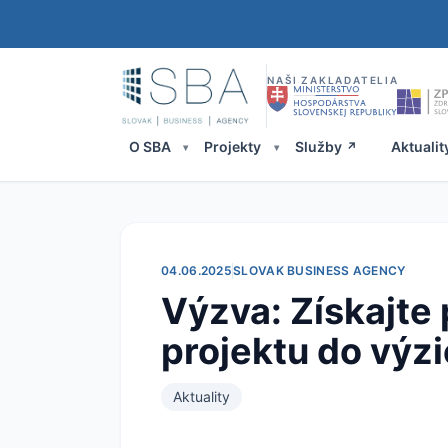
NAŠI ZAKLADATELIA
O SBA
Projekty
Služby
Aktualit
04.06.2025
SLOVAK BUSINESS AGENCY
Výzva: Získajte
projektu do výz
Aktuality