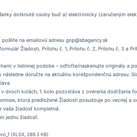
 všetky dotknuté osoby buď a) elektronicky (zaručeným ele
x pošlite na emailovú adresu
gop@sbagency.sk
mulár Žiadosti, Prílohu č. 1, Prílohu č. 2, Prílohu č. 3 a Pr
ohami v listinnej podobe – odfoťte/naskenujte originály a po
y následne doručte na aktuálnu korešpondenčnú adresu: Sl
slava
á v dvoch kolách, 1. kolo pozostáva z overenia dodržania 
omisie, ktorá predložené Žiadosti posudzuje po vecnej a o
je vaša žiadosť kompletná.
en jednu žiadosť.
vo_1
(XLSX, 289.3 KB)