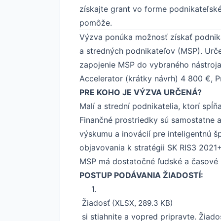
získajte grant vo forme podnikateľs
pomôže.
Výzva ponúka možnosť získať podnika
a stredných podnikateľov (MSP). Určen
zapojenie MSP do vybraného nástroja
Accelerator (krátky návrh) 4 800 €, 
PRE KOHO JE VÝZVA URČENÁ?
Malí a strední podnikatelia, ktorí sp
Finančné prostriedky sú samostatne a
výskumu a inovácií pre inteligentnú 
objavovania k stratégii SK RIS3 2021
MSP má dostatočné ľudské a časové k
POSTUP PODÁVANIA ŽIADOSTÍ:
1.
Žiadosť
(XLSX, 289.3 KB)
si stiahnite a vopred pripravte. Žiad