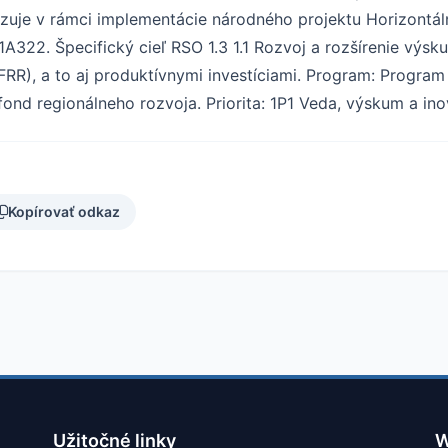
zuje v rámci implementácie národného projektu Horizontá
1A322. Špecifický cieľ RSO 1.3 1.1 Rozvoj a rozšírenie výs
EFRR), a to aj produktívnymi investíciami. Program: Progra
nd regionálneho rozvoja. Priorita: 1P1 Veda, výskum a ino
Kopírovať odkaz
Užitočné linky
W