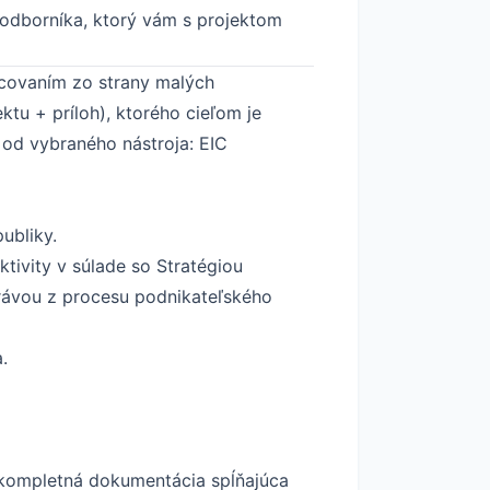
 odborníka, ktorý vám s projektom
covaním zo strany malých
ktu + príloh), ktorého cieľom je
od vybraného nástroja: EIC
publiky.
tivity v súlade so Stratégiou
právou z procesu podnikateľského
.
ba kompletná dokumentácia spĺňajúca