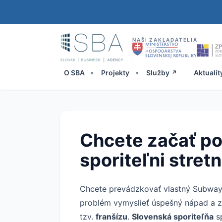
NAŠI ZAKLADATELIA
O SBA
Projekty
Služby
Aktualit
Chcete začať po
sporiteľni stre
Chcete prevádzkovať vlastný Subway, 
problém vymyslieť úspešný nápad a za
tzv.
franšízu
.
Slovenská sporiteľňa
s