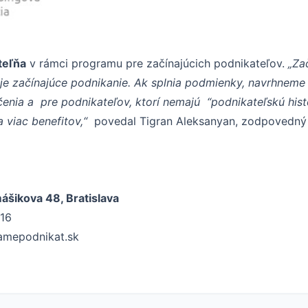
teľňa
v rámci programu pre začínajúcich podnikateľov.
„Za
je začínajúce podnikanie. Ak splnia podmienky, navrhneme
enia a pre podnikateľov, ktorí nemajú “podnikateľskú histó
 viac benefitov,“
povedal Tigran Aleksanyan, zodpovedný 
ášikova 48, Bratislava
016
namepodnikat.sk