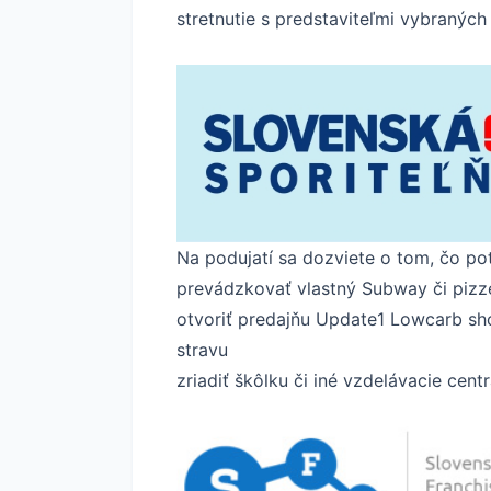
stretnutie s predstaviteľmi vybranýc
Na podujatí sa dozviete o tom, čo pot
prevádzkovať vlastný Subway či pizz
otvoriť predajňu Update1 Lowcarb s
stravu
zriadiť škôlku či iné vzdelávacie ce