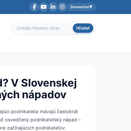
Slovenčina
▼
Facebook
YouTube
LinkedIn
Instagram
Aktuálny jazyk:
Hľadať
Hľadať
? V Slovenskej
ených nápadov
júci podnikatelia mávajú častokrát
 už osvedčený podnikateľský nápad –
 pre začínajúcich podnikateľov