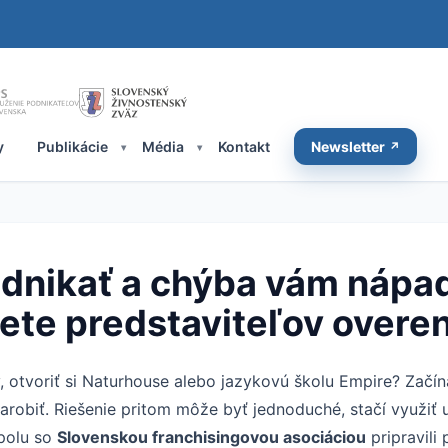
y
Publikácie
Média
Kontakt
Newsletter
dnikať a chýba vám nápad
tnete predstaviteľov over
otvoriť si Naturhouse alebo jazykovú školu Empire? Začína
robiť. Riešenie pritom môže byť jednoduché, stačí využiť
polu so
Slovenskou franchisingovou asociáciou
pripravili