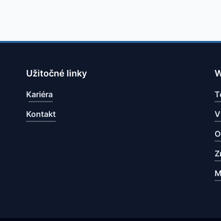
Užitočné linky
W
Kariéra
T
Kontakt
V
O
Z
M