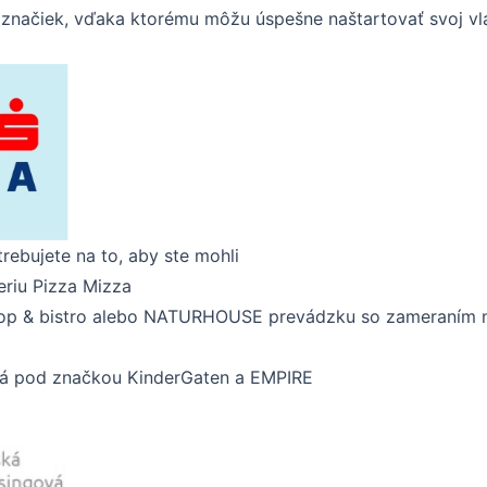
h značiek, vďaka ktorému môžu úspešne naštartovať svoj vla
rebujete na to, aby ste mohli
eriu Pizza Mizza
hop & bistro alebo NATURHOUSE prevádzku so zameraním n
ntrá pod značkou KinderGaten a EMPIRE