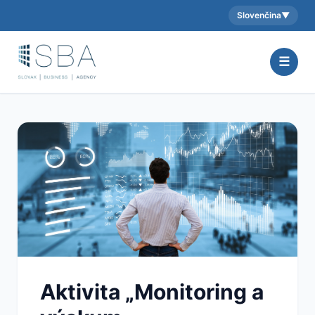
Slovenčina
▼
Aktuálny jazyk:
☰
Aktivita „Monitoring a