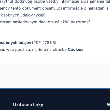
skytnúť dotknutej osobe všetky informácie a oznámenia tak
gency tento dokument obsahujúci informácie o nakladaní s
y osobných údajov týkajú.
prosím nasledovným riadkom náležitú pozornosť.
osobných údajov
.
(PDF, 278 KB)
náš web používa, nájdete na stránke
Cookies
.
Užitočné linky
W