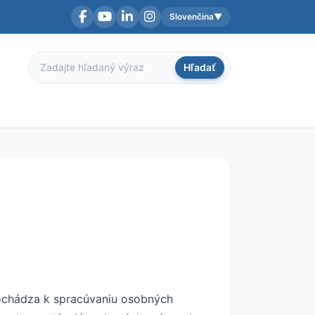
Slovenčina
▼
Facebook
YouTube
LinkedIn
Instagram
Aktuálny jazyk:
Hľadať
Hľadať
dochádza k spracúvaniu osobných