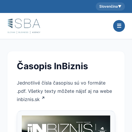
Slovenčina
▼
Aktuálny jazyk:
☰
Časopis InBiznis
Jednotlivé čísla časopisu sú vo formáte
.pdf. Všetky texty môžete nájsť aj na webe
inbiznis.sk