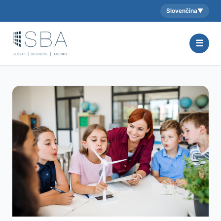
Slovenčina
▼
Aktuálny jazyk:
☰