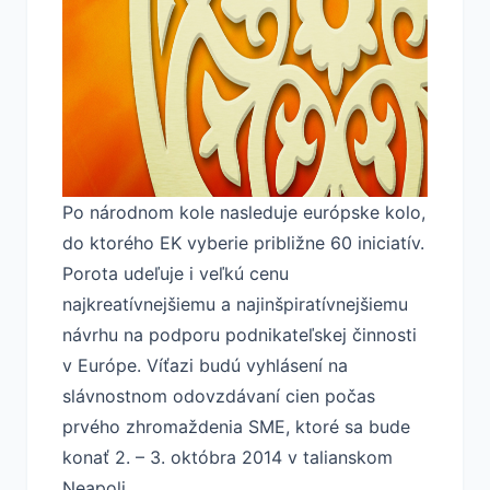
Po národnom kole nasleduje európske kolo,
do ktorého EK vyberie približne 60 iniciatív.
Porota udeľuje i veľkú cenu
najkreatívnejšiemu a najinšpiratívnejšiemu
návrhu na podporu podnikateľskej činnosti
v Európe. Víťazi budú vyhlásení na
slávnostnom odovzdávaní cien počas
prvého zhromaždenia SME, ktoré sa bude
konať 2. – 3. októbra 2014 v talianskom
Neapoli.