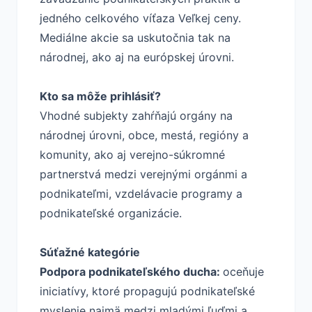
jedného celkového víťaza Veľkej ceny.
Mediálne akcie sa uskutočnia tak na
národnej, ako aj na európskej úrovni.
Kto sa môže prihlásiť?
Vhodné subjekty zahŕňajú orgány na
národnej úrovni, obce, mestá, regióny a
komunity, ako aj verejno-súkromné
partnerstvá medzi verejnými orgánmi a
podnikateľmi, vzdelávacie programy a
podnikateľské organizácie.
Súťažné kategórie
Podpora podnikateľského ducha:
oceňuje
iniciatívy, ktoré propagujú podnikateľské
myslenie najmä medzi mladými ľuďmi a