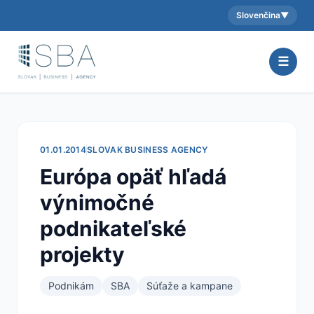
Slovenčina
▼
Aktuálny jazyk:
☰
01.01.2014
SLOVAK BUSINESS AGENCY
Európa opäť hľadá
výnimočné
podnikateľské
projekty
Podnikám
SBA
Súťaže a kampane