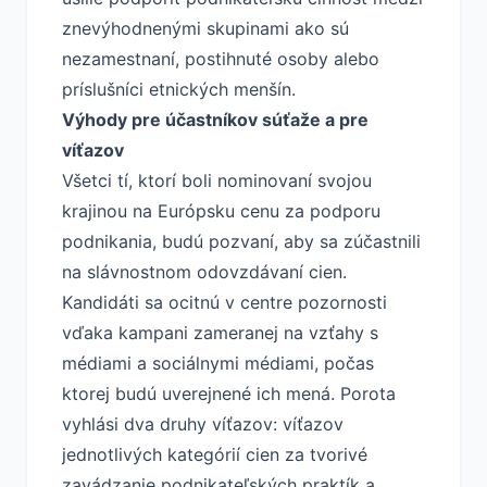
znevýhodnenými skupinami ako sú
nezamestnaní, postihnuté osoby alebo
príslušníci etnických menšín.
Výhody pre účastníkov súťaže a pre
víťazov
Všetci tí, ktorí boli nominovaní svojou
krajinou na Európsku cenu za podporu
podnikania, budú pozvaní, aby sa zúčastnili
na slávnostnom odovzdávaní cien.
Kandidáti sa ocitnú v centre pozornosti
vďaka kampani zameranej na vzťahy s
médiami a sociálnymi médiami, počas
ktorej budú uverejnené ich mená. Porota
vyhlási dva druhy víťazov: víťazov
jednotlivých kategórií cien za tvorivé
zavádzanie podnikateľských praktík a