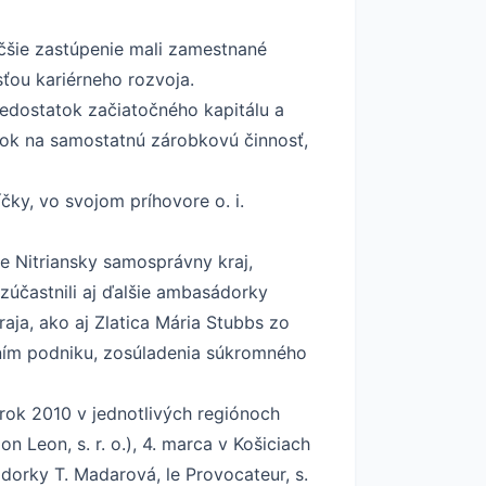
äčšie zastúpenie mali zamestnané
ťou kariérneho rozvoja.
nedostatok začiatočného kapitálu a
evok na samostatnú zárobkovú činnosť,
íčky, vo svojom príhovore o. i.
e Nitriansky samosprávny kraj,
 zúčastnili aj ďalšie ambasádorky
ja, ako aj Zlatica Mária Stubbs zo
ním podniku, zosúladenia súkromného
rok 2010 v jednotlivých regiónoch
 Leon, s. r. o.), 4. marca v Košiciach
dorky T. Madarová, le Provocateur, s.