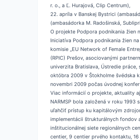
r. o., a Ľ. Hurajová, Clip Centrum),
22. apríla v Banskej Bystrici (ambasád
(ambasádorka M. Radošinská, Subliprint
O projekte Podpora podnikania žien 
Iniciatíva Podpora podnikania žien n
komisie „EU Network of Female Entre
(RPIC) Prešov, asociovanými partner
univerzita Bratislava, Ústredie práce,
októbra 2009 v Štokholme švédska kor
novembri 2009 počas úvodnej konfere
Viac informácií o projekte
, aktuality
NARMSP bola založená v roku 1993 s 
uľahčiť prístup ku kapitálovým zdro
implementácii štrukturálnych fondov
inštitucionálnej siete regionálnych c
centier, 9 centier prvého kontaktu, 1