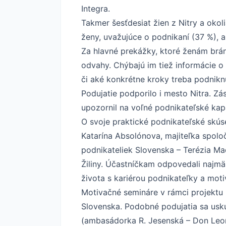
Integra.
Takmer šesťdesiat žien z Nitry a okol
ženy, uvažujúce o podnikaní (37 %), 
Za hlavné prekážky, ktoré ženám brán
odvahy. Chýbajú im tiež informácie o
či aké konkrétne kroky treba podniknú
Podujatie podporilo i mesto Nitra. Zás
upozornil na voľné podnikateľské kap
O svoje praktické podnikateľské skús
Katarína Absolónova, majiteľka spoločn
podnikateliek Slovenska – Terézia Ma
Žiliny. Účastníčkam odpovedali najm
života s kariérou podnikateľky a moti
Motivačné semináre v rámci projektu 
Slovenska. Podobné podujatia sa uskut
(ambasádorka R. Jesenská – Don Leon, 