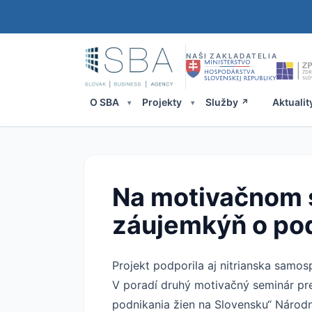
NAŠI ZAKLADATELIA
O SBA
Projekty
Služby
Aktualit
Na motivačnom s
záujemkýň o po
Projekt podporila aj nitrianska samos
V poradí druhý motivačný seminár pre
podnikania žien na Slovensku“ Národ