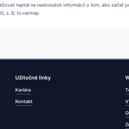
ťažovali najmä na nedostatok informácií o tom, ako začať p
0, s. 8; ts-narmsp
Užitočné linky
W
Kariéra
T
Kontakt
V
O
Z