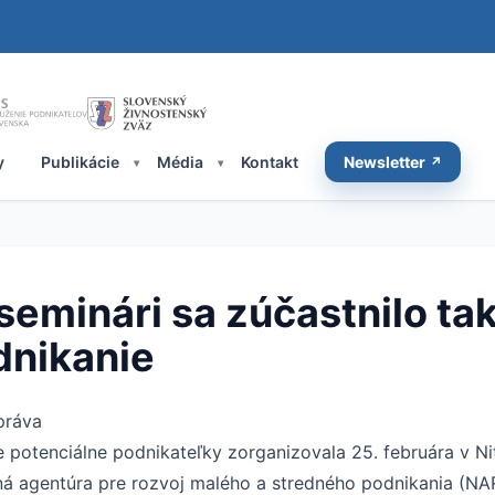
y
Publikácie
Média
Kontakt
Newsletter
eminári sa zúčastnilo ta
dnikanie
práva
 potenciálne podnikateľky zorganizovala 25. februára v Ni
ná agentúra pre rozvoj malého a stredného podnikania (NA