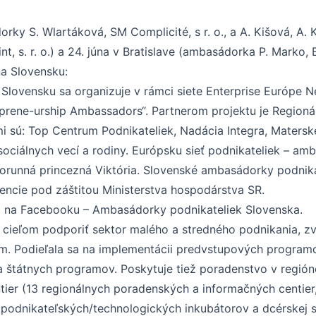
orky S. Wlartáková, SM Complicité, s r. o., a A. Kišová, A. 
, s. r. o.) a 24. júna v Bratislave (ambasádorka P. Marko, E
na Slovensku:
a Slovensku sa organizuje v rámci siete Enterprise Európe
prene-urship Ambassadors“. Partnerom projektu je Region
mi sú: Top Centrum Podnikateliek, Nadácia Integra, Mate
 sociálnych vecí a rodiny. Európsku sieť podnikateliek – am
unná princezná Viktória. Slovenské ambasádorky podnikate
ncie pod záštitou Ministerstva hospodárstva SR.
 aj na Facebooku – Ambasádorky podnikateliek Slovenska.
cieľom podporiť sektor malého a stredného podnikania, zv
jom. Podieľala sa na implementácii predvstupových progra
 a štátnych programov. Poskytuje tiež poradenstvo v regió
entier (13 regionálnych poradenských a informačných centie
6 podnikateľských/technologických inkubátorov a dcérskej sp