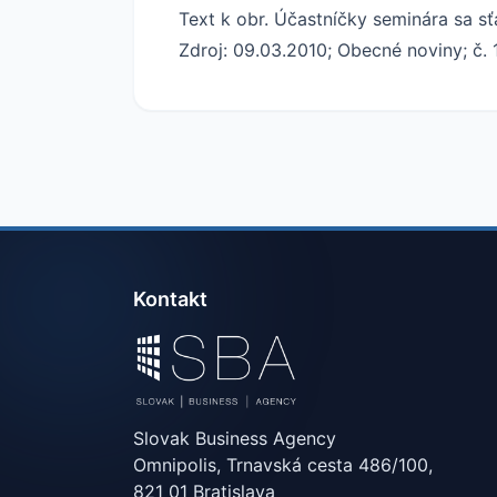
Text k obr. Účastníčky seminára sa s
Zdroj: 09.03.2010; Obecné noviny; č. 1
Kontakt
Slovak Business Agency
Omnipolis, Trnavská cesta 486/100,
821 01 Bratislava