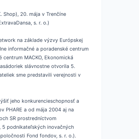
K. Shop), 20. mája v Trenčíne
xtravaDansa, s. r. o.)
 Network na základe výzvy Európskej
álne informačné a poradenské centrum
rské centrum MACKO, Ekonomická
basádoriek slávnostne otvorila 5.
liek sme predstavili verejnosti v
ýšiť jeho konkurencieschopnosť a
mov PHARE a od mája 2004 aj na
noch SR prostredníctvom
r, 5 podnikateľských inovačných
oločnosti Fond fondov, s. r. o.).