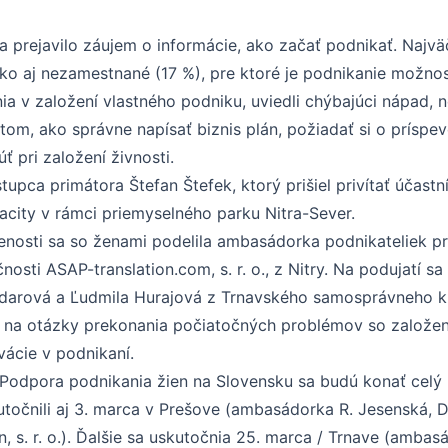
ia prejavilo záujem o informácie, ako začať podnikať. Najv
ako aj nezamestnané (17 %), pre ktoré je podnikanie možnos
ia v založení vlastného podniku, uviedli chýbajúci nápad, 
 tom, ako správne napísať biznis plán, požiadať si o prísp
ť pri založení živnosti.
tupca primátora Štefan Štefek, ktorý prišiel privítať účastn
acity v rámci priemyselného parku Nitra-Sever.
enosti sa so ženami podelila ambasádorka podnikateliek pr
osti ASAP-translation.com, s. r. o., z Nitry. Na podujatí sa
darová a Ľudmila Hurajová z Trnavského samosprávneho kra
ä na otázky prekonania počiatočných problémov so založe
vácie v podnikaní.
Podpora podnikania žien na Slovensku sa budú konať celý 
očnili aj 3. marca v Prešove (ambasádorka R. Jesenská, Don
s. r. o.). Ďalšie sa uskutočnia 25. marca / Trnave (ambasá