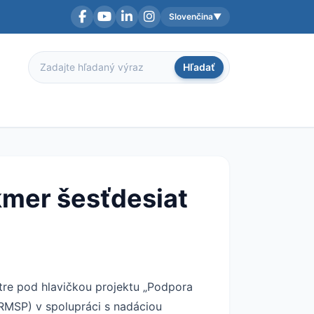
Slovenčina
▼
Facebook
YouTube
LinkedIn
Instagram
Aktuálny jazyk:
Hľadať
Hľadať
kmer šesťdesiat
tre pod hlavičkou projektu „Podpora
RMSP) v spolupráci s nadáciou