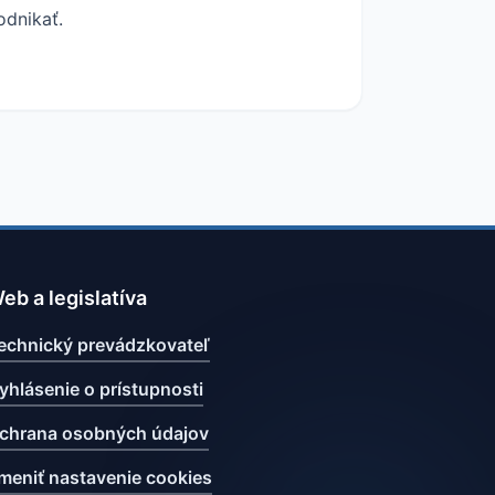
odnikať.
eb a legislatíva
echnický prevádzkovateľ
yhlásenie o prístupnosti
chrana osobných údajov
meniť nastavenie cookies