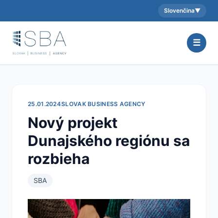
Slovenčina
▼
Aktuálny jazyk:
☰
25.01.2024
SLOVAK BUSINESS AGENCY
Nový projekt
Dunajského regiónu sa
rozbieha
SBA