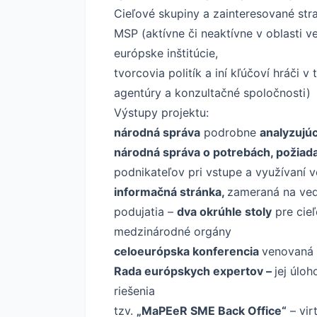
Cieľové skupiny a zainteresované str
MSP (aktívne či neaktívne v oblasti v
európske inštitúcie,
tvorcovia politík a iní kľúčoví hráči
agentúry a konzultačné spoločnosti)
Výstupy projektu:
národná správa
podrobne
analyzujú
národná správa o potrebách, požiad
podnikateľov pri vstupe a využívan
informačná stránka,
zameraná na ved
podujatia –
dva okrúhle stoly
pre cieľ
medzinárodné orgány
celoeurópska konferencia
venovaná 
Rada európskych expertov –
jej úlo
riešenia
tzv.
„MaPEeR SME Back Office“
– vir