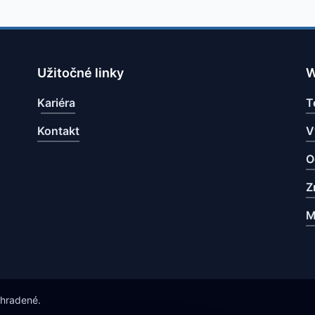
Užitočné linky
W
Kariéra
T
Kontakt
V
O
Z
M
yhradené.