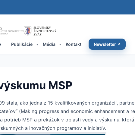
y
Publikácie
Média
Kontakt
Newsletter
 výskumu MSP
9 stala, ako jedna z 15 kvalifikovaných organizácií, part
kateľov“ (Making progress and economic enhancement a re
a potrieb MSP a prekážok v oblasti vedy a výskumu, ktorá
skumných a inovačných programov a iniciatív.