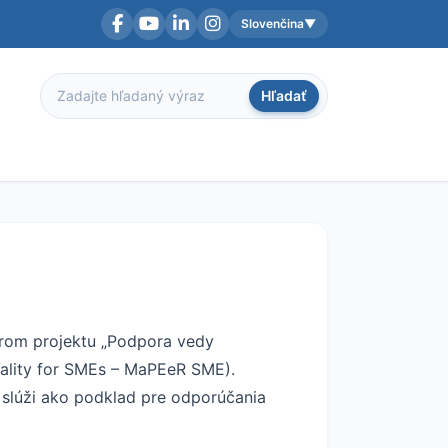
Slovenčina
▼
Facebook
YouTube
LinkedIn
Instagram
Aktuálny jazyk:
Hľadať
Hľadať
nerom projektu „Podpora vedy
ality for SMEs – MaPEeR SME).
 slúži ako podklad pre odporúčania