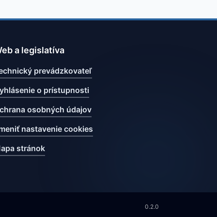
eb a legislatíva
echnický prevádzkovateľ
yhlásenie o prístupnosti
chrana osobných údajov
meniť nastavenie cookies
apa stránok
0.2.0