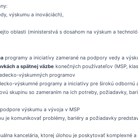
any:
edy, výskumu a inováciách),
 v tejto oblasti (ministerstvá s dosahom na výskum a techno
ca
programy a iniciatívy zamerané na podpory vedy a výs
avkách a spätnej väzbe
konečných používateľov (MSP, klast
í vedecko-výskumných programov
ecko-výskumné programy a iniciatívy pre širokú odbornú a
ovú skupinu so zameraním na ich potreby, požiadavky, bar
podpore výskumu a vývoja v MSP
hou je komunikovať problémy, bariéry a požiadavky predsta
tuálna kancelária, ktorej úlohou je poskytovať komplexné a