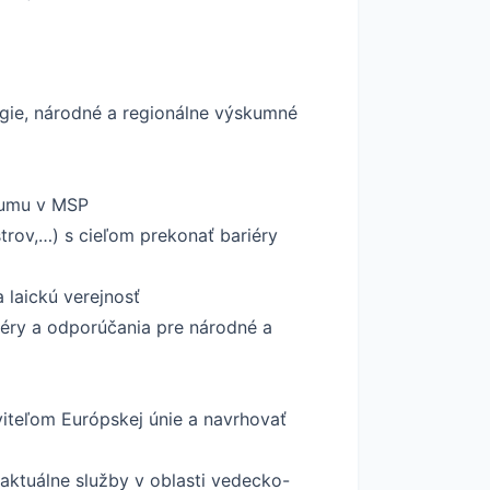
lógie, národné a regionálne výskumné
kumu v MSP
rov,…) s cieľom prekonať bariéry
 laickú verejnosť
iéry a odporúčania pre národné a
viteľom Európskej únie a navrhovať
 aktuálne služby v oblasti vedecko-