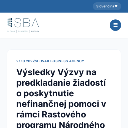
Slovenčina
▼
Aktuálny jazyk:
☰
27.10.2022
SLOVAK BUSINESS AGENCY
Výsledky Výzvy na
predkladanie žiadostí
o poskytnutie
nefinančnej pomoci v
rámci Rastového
programu Národného