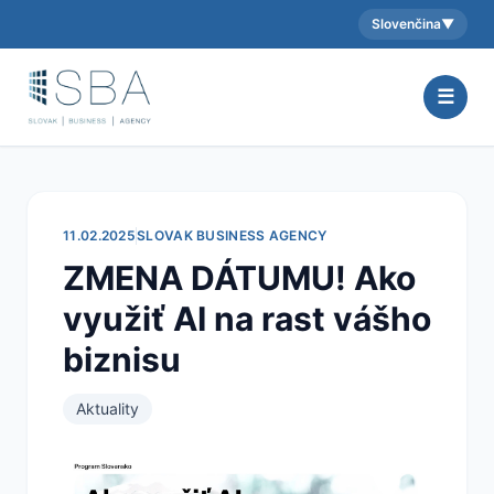
Slovenčina
▼
Aktuálny jazyk:
☰
11.02.2025
SLOVAK BUSINESS AGENCY
ZMENA DÁTUMU! Ako
využiť AI na rast vášho
biznisu
Aktuality