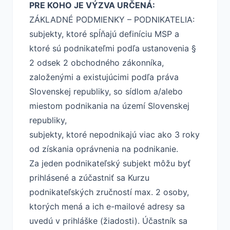
PRE KOHO JE VÝZVA URČENÁ:
ZÁKLADNÉ PODMIENKY – PODNIKATELIA:
subjekty, ktoré spĺňajú definíciu MSP a
ktoré sú podnikateľmi podľa ustanovenia §
2 odsek 2 obchodného zákonníka,
založenými a existujúcimi podľa práva
Slovenskej republiky, so sídlom a/alebo
miestom podnikania na území Slovenskej
republiky,
subjekty, ktoré nepodnikajú viac ako 3 roky
od získania oprávnenia na podnikanie.
Za jeden podnikateľský subjekt môžu byť
prihlásené a zúčastniť sa Kurzu
podnikateľských zručností max. 2 osoby,
ktorých mená a ich e-mailové adresy sa
uvedú v prihláške (žiadosti). Účastník sa