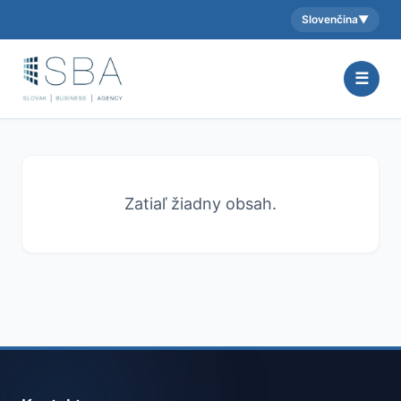
Slovenčina
▼
Aktuálny jazyk:
☰
Zatiaľ žiadny obsah.