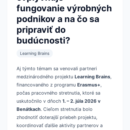
fungovanie výrobných
podnikov a na čo sa
pripraviť do
budúcnosti?
Learning Brains
Aj týmto témam sa venovali partneri
medzinárodného projektu
Learning Brains
,
financovaného z programu
Erasmus+
,
počas pracovného stretnutia, ktoré sa
uskutočnilo v dňoch
1. – 2. júla 2026 v
Benátkach
. Cieľom stretnutia bolo
zhodnotiť doterajší priebeh projektu,
koordinovať ďalšie aktivity partnerov a