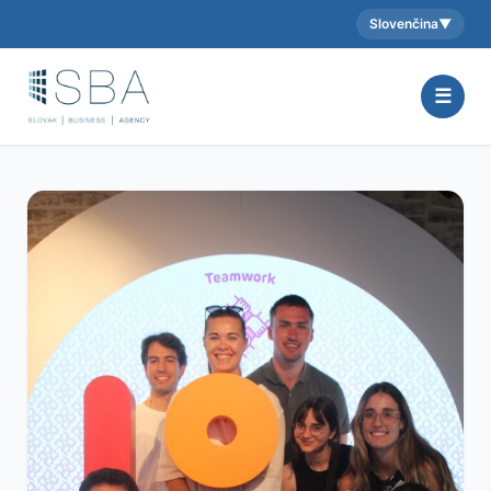
Slovenčina
▼
Aktuálny jazyk:
☰