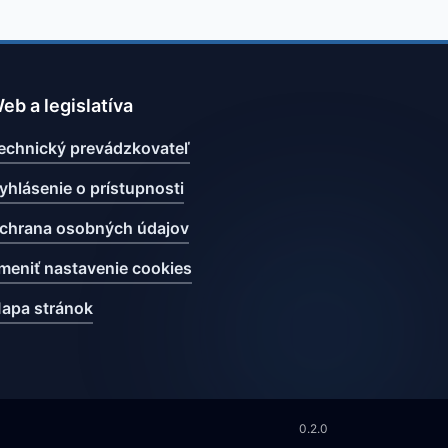
eb a legislatíva
echnický prevádzkovateľ
yhlásenie o prístupnosti
chrana osobných údajov
meniť nastavenie cookies
apa stránok
0.2.0