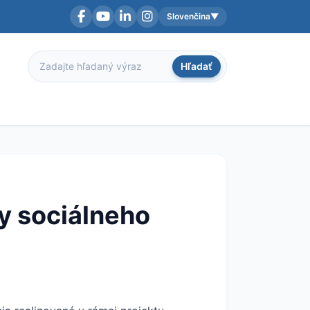
Slovenčina
▼
Facebook
YouTube
LinkedIn
Instagram
Aktuálny jazyk:
Hľadať
Hľadať
y sociálneho