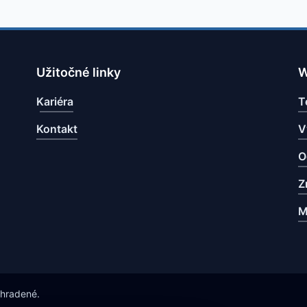
Užitočné linky
W
Kariéra
T
Kontakt
V
O
Z
M
yhradené.