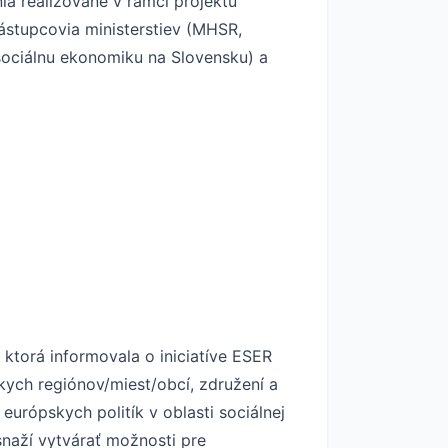
ia realizované v rámci projektu
ástupcovia ministerstiev (MHSR,
sociálnu ekonomiku na Slovensku) a
ktorá informovala o iniciatíve ESER
kych regiónov/miest/obcí, združení a
európskych politík v oblasti sociálnej
snaží vytvárať možnosti pre