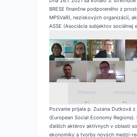
Dňa 26.1. 2021 sa konalo 3. stretnuti
BRESE finančne podporeného z prostri
MPSVaR), neziskových organizácií, ak
ASSE (Asociácia subjektov sociálnej 
Pozvanie prijala p. Zuzana Dutková z
(European Social Economy Regions). I
ďalších aktérov aktívnych v oblasti s
ekonomiky a tvorby nových medzi-regi