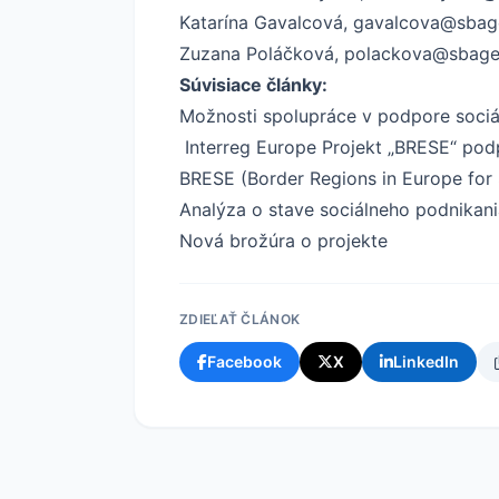
Katarína Gavalcová, gavalcova@sbag
Zuzana Poláčková, polackova@sbage
Súvisiace články:
Možnosti spolupráce v podpore sociá
Interreg Europe Projekt „BRESE“ pod
BRESE (Border Regions in Europe for 
Analýza o stave sociálneho podnikan
Nová brožúra o projekte
ZDIEĽAŤ ČLÁNOK
Facebook
X
LinkedIn