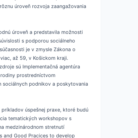
j rôznu úroveň rozvoja zaangažovania
rodnú úroveň a predstavila možnosti
úvislosti s podporou sociálneho
súčasnosti je v zmysle Zákona o
iac, až 59, v Košickom kraji.
zdroje sú Implementačná agentúra
a rodiny prostredníctvom
h sociálnych podnikov a poskytovania
a príkladov úspešnej praxe, ktoré budú
zácia tematických workshopov s
 na medzinárodnom stretnutí
nes and Good Pracices to develop