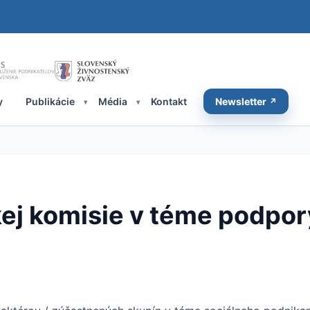
y
Publikácie
Média
Kontakt
Newsletter
kej komisie v téme podpor