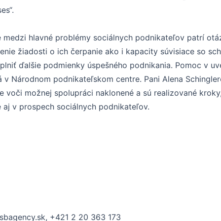
es“.
že medzi hlavné problémy sociálnych podnikateľov patrí otá
avenie žiadosti o ich čerpanie ako i kapacity súvisiace so 
naplniť ďalšie podmienky úspešného podnikania. Pomoc v 
á v Národnom podnikateľskom centre. Pani Alena Schingler
e voči možnej spolupráci naklonené a sú realizované krok
aj v prospech sociálnych podnikateľov.
sbagency.sk, +421 2 20 363 173