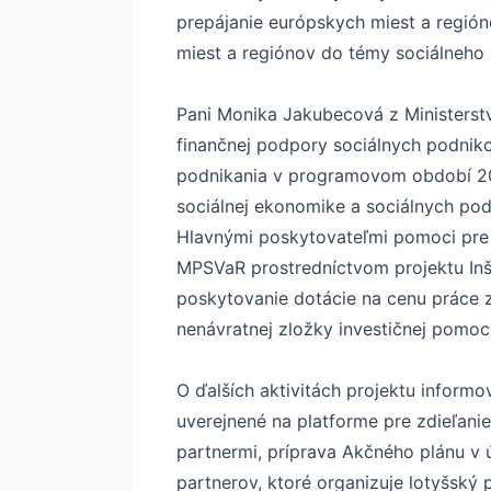
prepájanie európskych miest a región
miest a regiónov do témy sociálneho 
Pani Monika Jakubecová z Ministerstv
finančnej podpory sociálnych podniko
podnikania v programovom období 2021
sociálnej ekonomike a sociálnych pod
Hlavnými poskytovateľmi pomoci pre 
MPSVaR prostredníctvom projektu Inšt
poskytovanie dotácie na cenu práce 
nenávratnej zložky investičnej pomoci
O ďalších aktivitách projektu informo
uverejnené na platforme pre zdieľani
partnermi, príprava Akčného plánu v 
partnerov, ktoré organizuje lotyšský