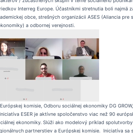
e aktérov / zúčastnených skupín v téme sociálneho podnikan
edkov Interreg Europe. Účastníkmi stretnutia boli najmä z
ademickej obce, strešných organizácii ASES (Aliancia pre 
ekonomiky) a odbornej verejnosti.
 Európskej komisie, Odboru sociálnej ekonomiky DG GROW, 
niciatíva ESER je aktívne spoločenstvo viac než 90 európs
ociálnej ekonomiky. Slúži ako modelový príklad spolutvorby 
onálnych partnerstiev a Európskej komisie. Iniciatíva sa 