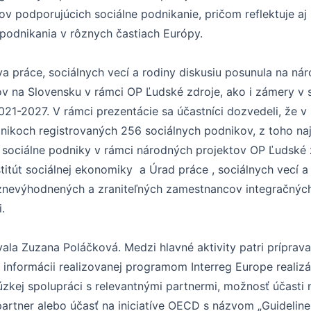
ov podporujúcich sociálne podnikanie, pričom reflektuje a
podnikania v rôznych častiach Európy.
a práce, sociálnych vecí a rodiny diskusiu posunula na ná
v na Slovensku v rámci OP Ľudské zdroje, ako i zámery v s
-2027. V rámci prezentácie sa účastníci dozvedeli, že v 
nikoch registrovaných 256 sociálnych podnikov, z toho najv
sociálne podniky v rámci národných projektov OP Ľudské 
itút sociálnej ekonomiky a Úrad práce , sociálnych vecí 
znevýhodnených a zraniteľných zamestnancov integračnýc
.
vala Zuzana Poláčková. Medzi hlavné aktivity patri príprav
e informácii realizovanej programom Interreg Europe reali
úzkej spolupráci s relevantnými partnermi, možnosť účasti
 partner alebo účasť na iniciatíve OECD s názvom „Guideli