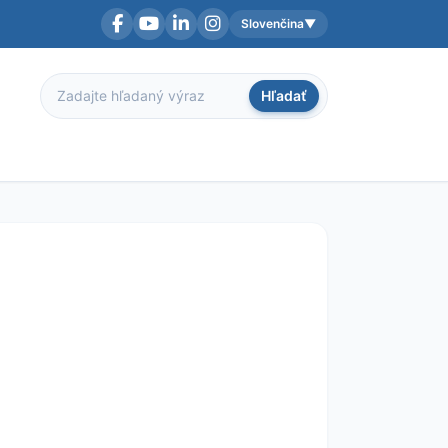
Slovenčina
▼
Facebook
YouTube
LinkedIn
Instagram
Aktuálny jazyk:
Hľadať
Hľadať