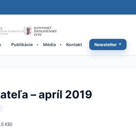
y
Publikácie
Média
Kontakt
Newsletter
teľa – apríl 2019
.5 KB)