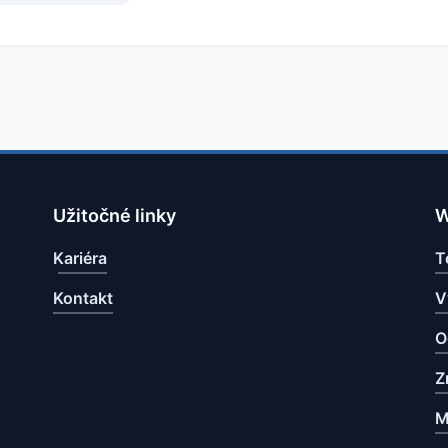
Užitočné linky
W
Kariéra
T
Kontakt
V
O
Z
M