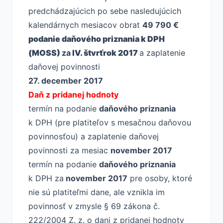
predchádzajúcich po sebe nasledujúcich
kalendárnych mesiacov obrat
49 790 €
podanie daňového priznania k DPH
(MOSS)
za
IV. štvrťrok 2017
a zaplatenie
daňovej povinnosti
27. december 2017
Daň z pridanej hodnoty
termín na podanie
daňového priznania
k DPH (pre platiteľov s mesačnou daňovou
povinnosťou) a zaplatenie daňovej
povinnosti za mesiac
november 2017
termín na podanie
daňového priznania
k DPH za
november 2017
pre osoby, ktoré
nie sú platiteľmi dane, ale vznikla im
povinnosť v zmysle § 69 zákona č.
222/2004 Z. z. o dani z pridanej hodnoty