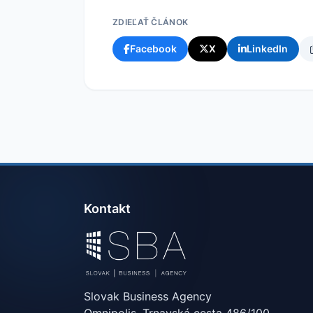
ZDIEĽAŤ ČLÁNOK
Facebook
X
LinkedIn
Kontakt
Slovak Business Agency