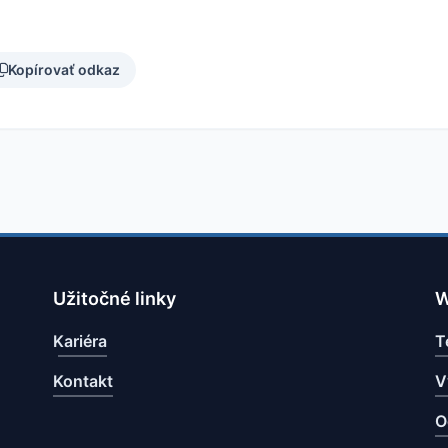
Kopírovať odkaz
Užitočné linky
W
Kariéra
T
Kontakt
V
O