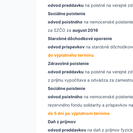
odvod preddavku
na poistné na verejné z
Sociálne poistenie
odvod poistného
na nemocenské poistenie,
za SZČO za
august 2016
Starobné dôchodkové sporenie
odvod príspevkov
na starobné dôchodkové
do výplatného termínu
Zdravotné poistenie
odvod preddavku
na poistné na verejné z
z príjmu vypočítava a odvádza za zamestn
Sociálne poistenie
odvod poistného
na nemocenské poistenie,
rezervného fondu solidarity a príspevkov 
do 5 dní po výplatnom termíne
Daň z príjmov
odvod preddavkov
na daň z príjmov fyzic