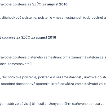
dravotné poistenie za SZČO za
august 2016
 dôchodkové poistenie, poistenie v nezamestnanosti (dobrovoľné) a 
 sporenie za SZČO za
august 2016
dravotné poistenie plateného zamestnancom a zamestnávateľom za
anca zamestnávateľ)
 dôchodkové poistenie, poistenie v nezamestnanosti, úrazové poiste
na starobné dôchodkové sporenie, ktoré odvádza zamestnávateľ za
a
kých osôb zo závislej činnosti znížených o úhrn daňového bonusu z