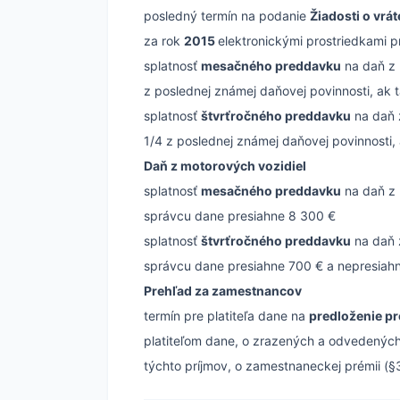
posledný termín na podanie
Žiadosti o vrá
za rok
2015
elektronickými prostriedkami p
splatnosť
mesačného preddavku
na daň z 
z poslednej známej daňovej povinnosti, ak t
splatnosť
štvrťročného preddavku
na daň 
1/4 z poslednej známej daňovej povinnosti, 
Daň z motorových vozidiel
splatnosť
mesačného preddavku
na daň z 
správcu dane presiahne 8 300 €
splatnosť
štvrťročného preddavku
na daň 
správcu dane presiahne 700 € a nepresiah
Prehľad za zamestnancov
termín pre platiteľa dane na
predloženie p
platiteľom dane, o zrazených a odvedených
týchto príjmov, o zamestnaneckej prémii (