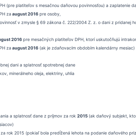
H (pre platiteľov s mesačnou daňovou povinnosťou) a zaplatenie d
PH za
august 2016
pre osoby,
m povinnosť v zmysle § 69 zákona č. 222/2004 Z. z. o dani z pridanej 
gust 2016
pre mesačných platiteľov DPH, ktorí uskutočňujú intrak
PH za
august 2016
(ak je zdaňovacím obdobím kalendárny mesiac)
bnej dani a splatnosť spotrebnej dane
v, minerálneho oleja, elektriny, uhlia
ania a splatnosť dane z príjmov za rok
2015
(ak daňový subjekt, kto
siacov)
y za rok 2015 (pokiaľ bola predĺžená lehota na podanie daňového pri