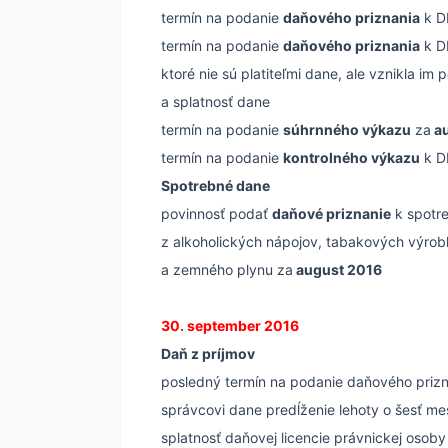
termín na podanie
daňového priznania
k DP
termín na podanie
daňového priznania
k D
ktoré nie sú platiteľmi dane, ale vznikla i
a splatnosť dane
termín na podanie
súhrnného výkazu
za
au
termín na podanie
kontrolného výkazu
k D
Spotrebné dane
povinnosť podať
daňové priznanie
k spotre
z alkoholických nápojov, tabakových výrobko
a zemného plynu za
august 2016
30. september 2016
Daň z príjmov
posledný termín na podanie daňového prizn
správcovi dane predĺženie lehoty o šesť me
splatnosť daňovej licencie právnickej osob