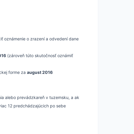
iť oznámenie o zrazení a odvedení dane
016
(zároveň túto skutočnosť oznámiť
ickej forme za
august 2016
nia alebo prevádzkareň v tuzemsku, a ak
jviac 12 predchádzajúcich po sebe