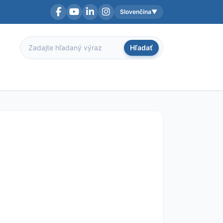
Slovenčina
▼
Facebook
YouTube
LinkedIn
Instagram
Aktuálny jazyk:
Hľadať
Hľadať