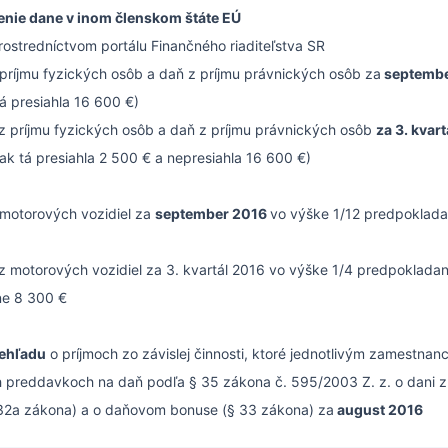
tenie dane v inom členskom štáte EÚ
rostredníctvom portálu Finančného riaditeľstva SR
príjmu fyzických osôb a daň z príjmu právnických osôb za
septembe
á presiahla 16 600 €)
z príjmu fyzických osôb a daň z príjmu právnických osôb
za 3. kvar
ak tá presiahla 2 500 € a nepresiahla 16 600 €)
motorových vozidiel za
september 2016
vo výške 1/12 predpoklada
z motorových vozidiel za 3. kvartál 2016 vo výške 1/4 predpoklada
ne 8 300 €
rehľadu
o príjmoch zo závislej činnosti, ktoré jednotlivým zamestnanc
 preddavkoch na daň podľa § 35 zákona č. 595/2003 Z. z. o dani z 
§32a zákona) a o daňovom bonuse (§ 33 zákona) za
august 2016