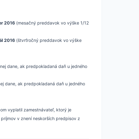
r 2016
(mesačný preddavok vo výške 1/12
tál 2016
(štvrťročný preddavok vo výške
nej dane, ak predpokladaná daň u jedného
nej dane, ak predpokladaná daň u jedného
om vyplatil zamestnávateľ, ktorý je
príjmov v znení neskorších predpisov z