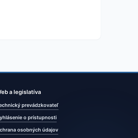
eb a legislatíva
echnický prevádzkovateľ
yhlásenie o prístupnosti
chrana osobných údajov