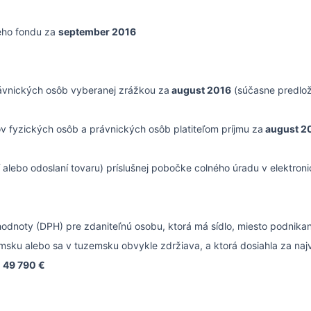
neho fondu za
september 2016
ávnických osôb vyberanej zrážkou za
august 2016
(súčasne predlož
v fyzických osôb a právnických osôb platiteľom príjmu za
august 2
tí alebo odoslaní tovaru) príslušnej pobočke colného úradu v elektron
hodnoty (DPH) pre zdaniteľnú osobu, ktorá má sídlo, miesto podnika
msku alebo sa v tuzemsku obvykle zdržiava, a ktorá dosiahla za na
t
49 790 €