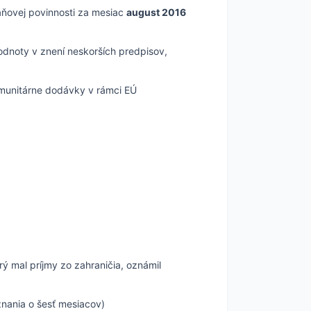
aňovej povinnosti za mesiac
august 2016
hodnoty v znení neskorších predpisov,
omunitárne dodávky v rámci EÚ
rý mal príjmy zo zahraničia, oznámil
znania o šesť mesiacov)