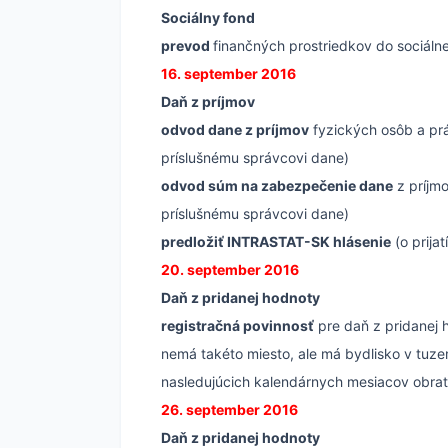
Sociálny fond
prevod
finančných prostriedkov do sociál
16. september 2016
Daň z príjmov
odvod dane z príjmov
fyzických osôb a pr
príslušnému správcovi dane)
odvod súm na zabezpečenie dane
z príjmo
príslušnému správcovi dane)
predložiť INTRASTAT-SK hlásenie
(o prija
20. september 2016
Daň z pridanej hodnoty
registračná povinnosť
pre daň z pridanej 
nemá takéto miesto, ale má bydlisko v tuze
nasledujúcich kalendárnych mesiacov obra
26. september 2016
Daň z pridanej hodnoty