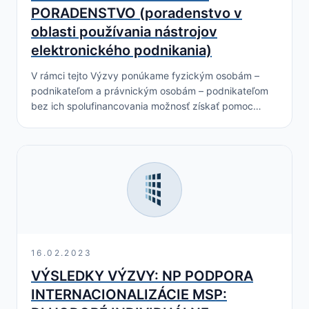
PORADENSTVO (poradenstvo v
oblasti používania nástrojov
elektronického podnikania)
V rámci tejto Výzvy ponúkame fyzickým osobám –
podnikateľom a právnickým osobám – podnikateľom
bez ich spolufinancovania možnosť získať pomoc
realizovanú vo forme 80 hodín dlhodobého
individuálneho poradenstva najmä v nasledovných…
16.02.2023
VÝSLEDKY VÝZVY: NP PODPORA
INTERNACIONALIZÁCIE MSP: