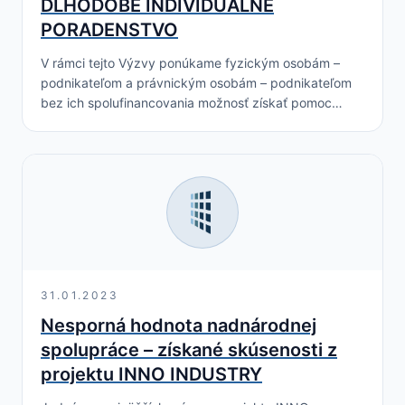
DLHODOBÉ INDIVIDUÁLNE
PORADENSTVO
V rámci tejto Výzvy ponúkame fyzickým osobám –
podnikateľom a právnickým osobám – podnikateľom
bez ich spolufinancovania možnosť získať pomoc
realizovanú vo forme 80 hodín dlhodobého
individuálneho poradenstva najmä v nasledovných…
31.01.2023
Nesporná hodnota nadnárodnej
spolupráce – získané skúsenosti z
projektu INNO INDUSTRY