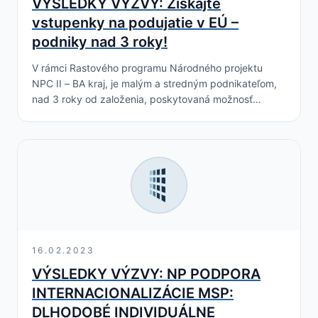
VÝSLEDKY VÝZVY: Získajte
vstupenky na podujatie v EÚ –
podniky nad 3 roky!
V rámci Rastového programu Národného projektu
NPC II – BA kraj, je malým a stredným podnikateľom,
nad 3 roky od založenia, poskytovaná možnosť
zúčastniť sa na medzinárodnom odbornom podujatí,
organizovanom…
16.02.2023
VÝSLEDKY VÝZVY: NP PODPORA
INTERNACIONALIZÁCIE MSP:
DLHODOBÉ INDIVIDUÁLNE