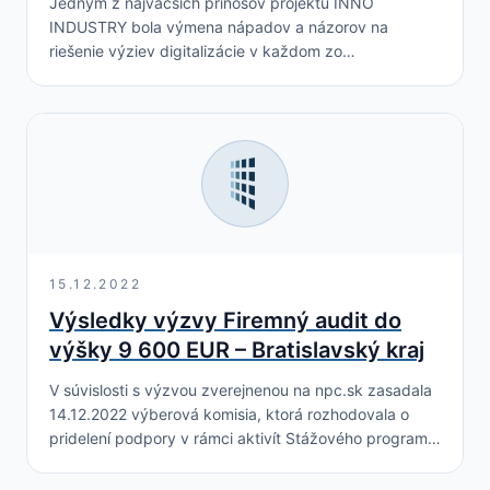
Jedným z najväčších prínosov projektu INNO
INDUSTRY bola výmena nápadov a názorov na
riešenie výziev digitalizácie v každom zo
zúčastnených regiónov. Zdieľaním a výmenou viac
ako 30 osvedčených postupov z…
15.12.2022
Výsledky výzvy Firemný audit do
výšky 9 600 EUR – Bratislavský kraj
V súvislosti s výzvou zverejnenou na npc.sk zasadala
14.12.2022 výberová komisia, ktorá rozhodovala o
pridelení podpory v rámci aktivít Stážového programu.
V rámci Stážového programu Národného projektu
NPC II –…