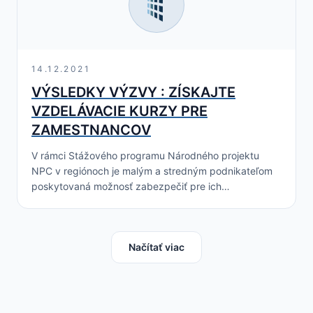
14.12.2021
VÝSLEDKY VÝZVY : ZÍSKAJTE
VZDELÁVACIE KURZY PRE
ZAMESTNANCOV
V rámci Stážového programu Národného projektu
NPC v regiónoch je malým a stredným podnikateľom
poskytovaná možnosť zabezpečiť pre ich
zamestnancov účasť na domácich
a/alebo zahraničných kurzoch/tréningoch. Úspešní
žiadatelia získajú podporu formou…
Načítať viac