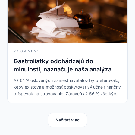
27.09.2021
Gastrolístky odchádzajú do
minulosti, naznačuje naša analýza
Až 61 % oslovených zamestnávateľov by preferovalo,
keby existovala možnosť poskytovať výlučne finančný
príspevok na stravovanie. Zároveň až 56 % všetkých
oslovených zamestnávateľov uviedlo, že všetci ich
zamestnanci si zvolili…
Načítať viac