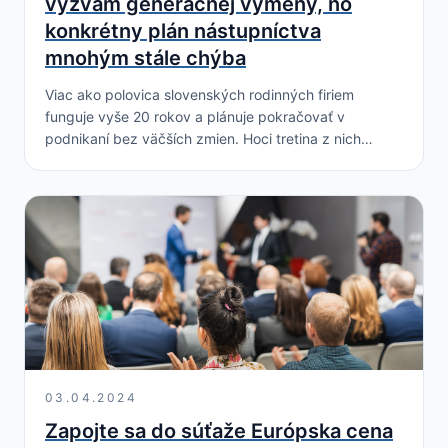
výzvam generačnej výmeny, no
konkrétny plán nástupníctva
mnohým stále chýba
Viac ako polovica slovenských rodinných firiem
funguje vyše 20 rokov a plánuje pokračovať v
podnikaní bez väčších zmien. Hoci tretina z nich
zvažuje odovzdať firmu ďalšej generácii, len necelá
štvrtina…
03.04.2024
Zapojte sa do súťaže Európska cena