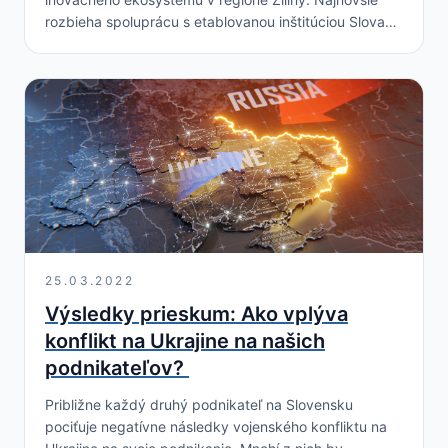
rozbieha spoluprácu s etablovanou inštitúciou Slovak
Business Agency (SBA), ktorá poskytuje podporu
malým a stredným podnikateľom. Organizácie sa
spoločne budú podieľať…
25.03.2022
Výsledky prieskum: Ako vplýva
konflikt na Ukrajine na našich
podnikateľov?
Približne každý druhý podnikateľ na Slovensku
pociťuje negatívne následky vojenského konfliktu na