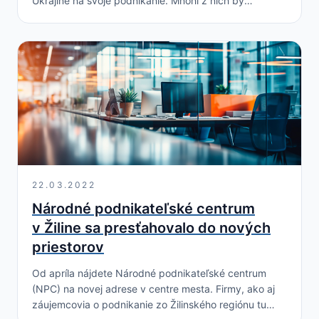
Ukrajine na svoje podnikanie. Mnohí z nich by
ukrajinským občanom radi ponúkli prácu, ale sťažujú si
na nedostatok informácií.…
22.03.2022
Národné podnikateľské centrum
v Žiline sa presťahovalo do nových
priestorov
Od apríla nájdete Národné podnikateľské centrum
(NPC) na novej adrese v centre mesta. Firmy, ako aj
záujemcovia o podnikanie zo Žilinského regiónu tu