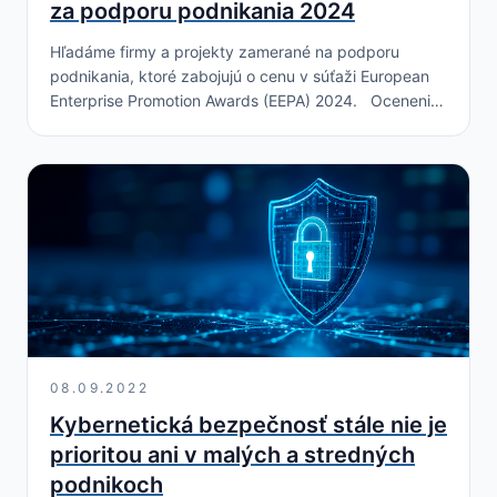
za podporu podnikania 2024
Hľadáme firmy a projekty zamerané na podporu
podnikania, ktoré zabojujú o cenu v súťaži European
Enterprise Promotion Awards (EEPA) 2024. Ocenenie
EEPA organizuje Európska komisia a prináša príležitosť
získať národné…
08.09.2022
Kybernetická bezpečnosť stále nie je
prioritou ani v malých a stredných
podnikoch