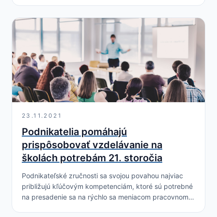
môžu získať rôzne formy bezplatnej podpory. Nové
priestory nájdete na…
23.11.2021
Podnikatelia pomáhajú
prispôsobovať vzdelávanie na
školách potrebám 21. storočia
Podnikateľské zručnosti sa svojou povahou najviac
približujú kľúčovým kompetenciám, ktoré sú potrebné
na presadenie sa na rýchlo sa meniacom pracovnom
trhu. Venujeme sa im pri výchove detí a mládeže