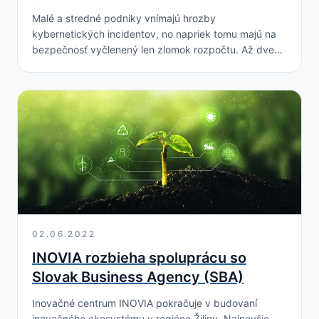
Malé a stredné podniky vnímajú hrozby
kybernetických incidentov, no napriek tomu majú na
bezpečnosť vyčlenený len zlomok rozpočtu. Až dve
tretiny opýtaných podnikov nevykonali počas svojho
fungovania ani raz analýzu…
02.06.2022
INOVIA rozbieha spoluprácu so
Slovak Business Agency (SBA)
Inovačné centrum INOVIA pokračuje v budovaní
inovačného ekosystému v regióne Žiliny. Najnovšie