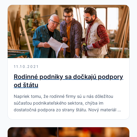
dostatočne? Ukazuje…
11.10.2021
Rodinné podniky sa dočkajú podpory
od štátu
Napriek tomu, že rodinné firmy sú u nás dôležitou
súčasťou podnikateľského sektora, chýba im
dostatočná podpora zo strany štátu. Nový materiál z
dielne ministerstva hospodárstva to má konečne
zmeniť k…