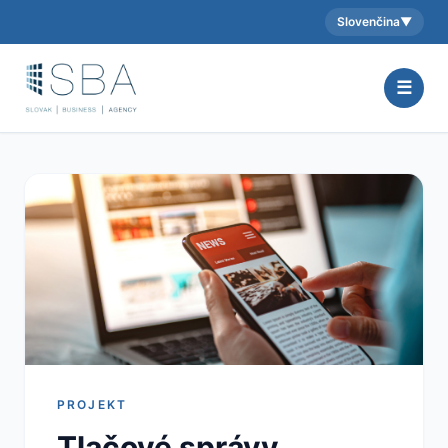
Slovenčina
▼
Aktuálny jazyk:
☰
PROJEKT
Tlačové správy