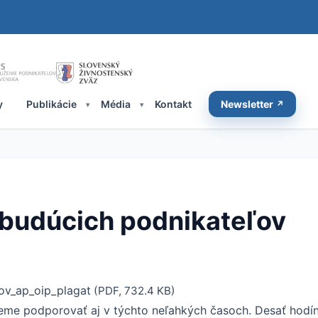
y
Publikácie
Média
Kontakt
Newsletter
 budúcich podnikateľov
ov_ap_oip_plagat
(PDF, 732.4 KB)
me podporovať aj v týchto neľahkých časoch. Desať hodín 