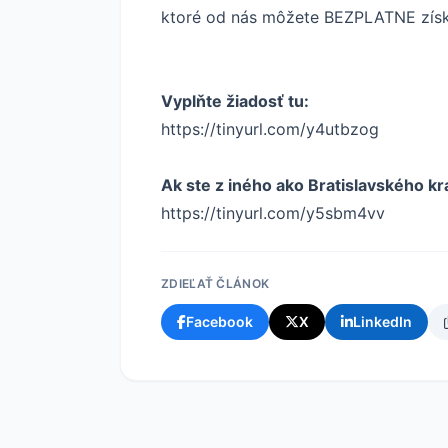
ktoré od nás môžete BEZPLATNE získ
Vyplňte žiadosť tu:
https://tinyurl.com/y4utbzog
Ak ste z iného ako Bratislavského kra
https://tinyurl.com/y5sbm4vv
ZDIEĽAŤ ČLÁNOK
Facebook
X
LinkedIn