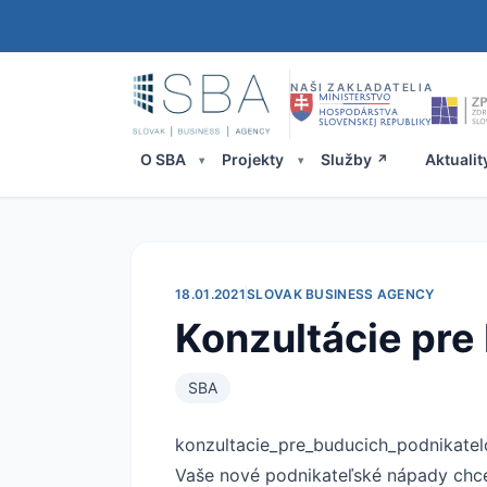
NAŠI ZAKLADATELIA
O SBA
Projekty
Služby
Aktualit
18.01.2021
SLOVAK BUSINESS AGENCY
Konzultácie pre
SBA
konzultacie_pre_buducich_podnikatel
Vaše nové podnikateľské nápady chce