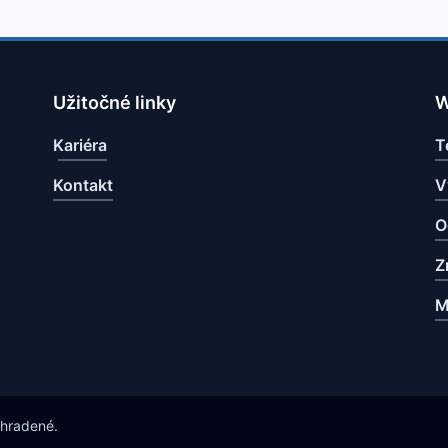
Užitočné linky
W
Kariéra
T
Kontakt
V
O
Z
M
yhradené.