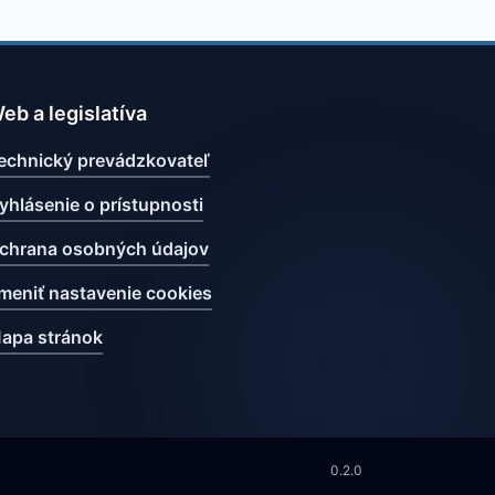
eb a legislatíva
echnický prevádzkovateľ
yhlásenie o prístupnosti
chrana osobných údajov
meniť nastavenie cookies
apa stránok
0.2.0