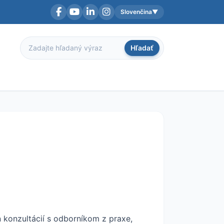
Slovenčina
▼
Facebook
YouTube
LinkedIn
Instagram
Aktuálny jazyk:
Hľadať
Hľadať
konzultácií s odborníkom z praxe,