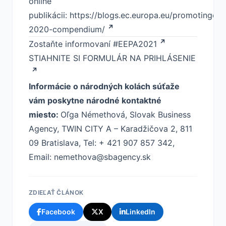
online
publikácii:
https://blogs.ec.europa.eu/promotingent
2020-compendium/
Zostaňte informovaní
#EEPA2021
STIAHNITE SI FORMULÁR NA PRIHLÁSENIE
Informácie o národných kolách súťaže
vám poskytne národné kontaktné
miesto:
Oľga Némethová, Slovak Business
Agency, TWIN CITY A – Karadžičova 2, 811
09 Bratislava, Tel: + 421 907 857 342,
Email:
nemethova@sbagency.sk
ZDIEĽAŤ ČLÁNOK
Facebook
X
LinkedIn