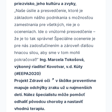
priezvisko, jeho kultúru a zvyky,
„Naše úsilie a presvedčenie, ktoré je
základom nášho podnikania s možnosťou
zamestnania pre všetkých, nie je o
oceneniach. Ide o vnútorné presvedčenie –
že je to tak správne! Špeciálne ocenenie je
pre nás zadosťučinením a zároveň ďalšou
hnacou silou, aby sme v tom mohli
pokračovať!”
Ing. Marcela Tokošová,
výkonný riaditeľ Kovotvar, v.d. Kúty
(#EEPA2020)
Projekt
Zdravé oči
v škôlke preventívne
mapuje odchýlky zraku už u najmenších
detí. Nález špecialistu môže pomôcť
odhaliť pôvodcu choroby a nastaviť
vhodnú terapiu.