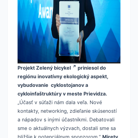
Projekt
Zelený bicykel
priniesol do
regiónu inovatívny ekologický aspekt,
vybudovanie cyklostojanov a
cykloinfaštruktúry v meste Prievidza.
„Účasť v súťaži nám dala veľa. Nové
kontakty, networking, zdieľanie skúseností
a nápadov s inými účastníkmi. Debatovali
sme o aktuálnych výzvach, dostali sme sa
bližšie k potenciálnym sponzorom.“
Mirety