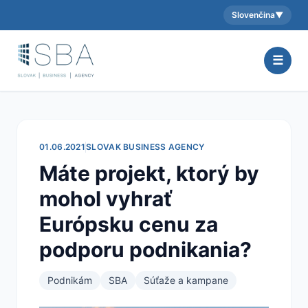
Slovenčina
▼
Aktuálny jazyk:
☰
01.06.2021
SLOVAK BUSINESS AGENCY
Máte projekt, ktorý by
mohol vyhrať
Európsku cenu za
podporu podnikania?
Podnikám
SBA
Súťaže a kampane