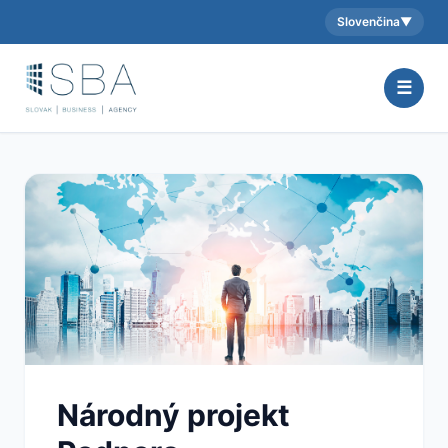
Slovenčina
▼
Aktuálny jazyk:
☰
Národný projekt