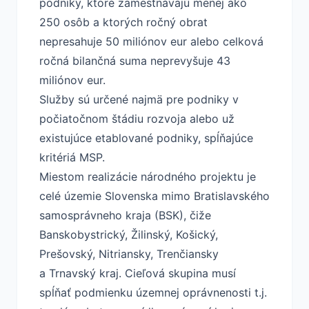
podniky, ktoré zamestnávajú menej ako
250 osôb a ktorých ročný obrat
nepresahuje 50 miliónov eur alebo celková
ročná bilančná suma neprevyšuje 43
miliónov eur.
Služby sú určené najmä pre podniky v
počiatočnom štádiu rozvoja alebo už
existujúce etablované podniky, spĺňajúce
kritériá MSP.
Miestom realizácie národného projektu je
celé územie Slovenska mimo Bratislavského
samosprávneho kraja (BSK), čiže
Banskobystrický, Žilinský, Košický,
Prešovský, Nitriansky, Trenčiansky
a Trnavský kraj. Cieľová skupina musí
spĺňať podmienku územnej oprávnenosti t.j.