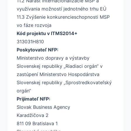
11.2 Nárast internacionalizácie MSP a
využívania možností jednotného trhu EÚ
11.3 Zvýšenie konkurencieschopnosti MSP
vo fáze rozvoja
Kód projektu v ITMS2014+
313031H810
Poskytovateľ NFP:
Ministerstvo dopravy a výstavby
Slovenskej republiky „Riadiaci orgán“ v
zastúpení Ministerstvo Hospodárstva
Slovenskej republiky „Sprostredkovateľský
orgán“
Prijímateľ NFP:
Slovak Business Agency
Karadžičova 2
811 09 Bratislava 1