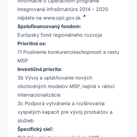
Informácie o Operačnom programe
Integrovaná infraštruktúra 2014 – 2020
nájdete na
www.opii.gov.sk
Spolufinancovaný fondom:
Európsky fond regionálneho rozvoja
Prioritná os:
11 Posilnenie konkurencieschopnosti a rastu
MSP
Investičná priorita:
3b Vývoj a uplatňovanie nových
obchodných modelov MSP, najmä v rámci
internacionalizácie
3c Podpora vytvárania a rozširovania
vyspelých kapacít pre vývoj produktov a
služieb
Špecifický cieľ: