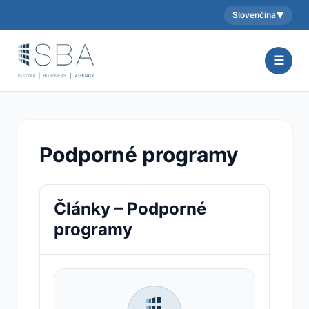
Slovenčina
▼
Aktuálny jazyk:
☰
Podporné programy
Články – Podporné
programy