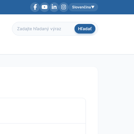
Slovenčina
▼
Facebook
YouTube
LinkedIn
Instagram
Aktuálny jazyk:
Hľadať
Hľadať