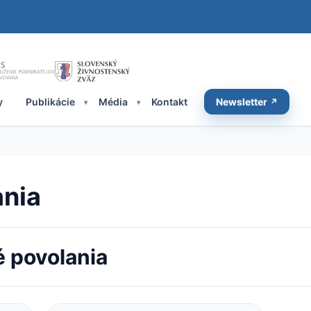
y
Publikácie
Média
Kontakt
Newsletter
ania
é povolania