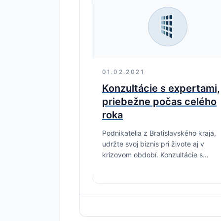
01.02.2021
Konzultácie s expertami,
priebežne počas celého
roka
Podnikatelia z Bratislavského kraja,
udržte svoj biznis pri živote aj v
krízovom období. Konzultácie s
expertami vám aj počas pandémie
pomôžu vysporiadať sa s aktuálnymi
zmenami, alebo prinesú iný uhol…