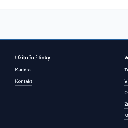
Užitočné linky
W
Kariéra
T
Kontakt
V
O
Z
M