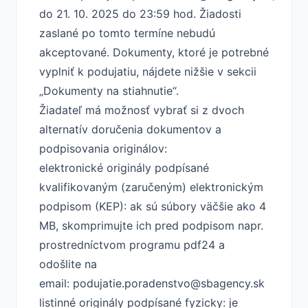
do 21. 10. 2025 do 23:59 hod. Žiadosti
zaslané po tomto termíne nebudú
akceptované. Dokumenty, ktoré je potrebné
vyplniť k podujatiu, nájdete nižšie v sekcii
„Dokumenty na stiahnutie“.
Žiadateľ má možnosť vybrať si z dvoch
alternatív doručenia dokumentov a
podpisovania originálov:
elektronické originály podpísané
kvalifikovaným (zaručeným) elektronickým
podpisom (KEP): ak sú súbory väčšie ako 4
MB, skomprimujte ich pred podpisom napr.
prostredníctvom programu pdf24 a
odošlite na
email:
podujatie.poradenstvo@sbagency.sk
listinné originály podpísané fyzicky: je