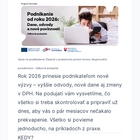
Výzva na predkladanie Žiadostí o poskytnutie pomoci formou Skupinového
poradenstva – Odborné podujatie
Rok 2026 prinesie podnikateľom nové
výzvy – vyššie odvody, nové dane aj zmeny
v DPH. Na podujatí vám vysvetlíme, čo
všetko si treba skontrolovať a pripraviť už
dnes, aby vás o pár mesiacov nečakalo
prekvapenie. Všetko si povieme
jednoducho, na príkladoch z praxe.
KEDY?