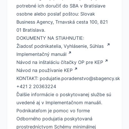
potrebné ich doručiť do SBA v Bratislave
osobne alebo poslať poštou: Slovak
Business Agency, Trnavská cesta 100, 821
01 Bratislava.
DOKUMENTY NA STIAHNUTIE:
Žiadosť podnikatelia, Vyhlásenie, Súhlas
Implementačný manuál
Návod na inštaláciu čítačky OP pre KEP
Návod na používanie KEP
KONTAKT:
podujatie.poradenstvo@sbagency.sk
ale
+421 2 20363224
Ďalšie informácie o poskytovanej službe sú
uvedené aj v Implementačnom manuáli.
Podnikateľom je pomoc vo forme
Odborného podujatia poskytovaná
prostredníctvom
Schémy minimálnej