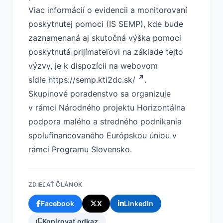
Viac informácií o evidencii a monitorovaní
poskytnutej pomoci (IS SEMP), kde bude
zaznamenaná aj skutočná výška pomoci
poskytnutá prijímateľovi na základe tejto
výzvy, je k dispozícii na webovom
sídle
https://semp.kti2dc.sk/
.
Skupinové poradenstvo sa organizuje
v rámci Národného projektu Horizontálna
podpora malého a stredného podnikania
spolufinancovaného Európskou úniou v
rámci Programu Slovensko.
ZDIEĽAŤ ČLÁNOK
Facebook
X
LinkedIn
Kopírovať odkaz