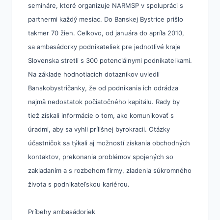
semináre, ktoré organizuje NARMSP v spolupráci s
partnermi každý mesiac. Do Banskej Bystrice prišlo
takmer 70 žien. Celkovo, od januára do apríla 2010,
sa ambasádorky podnikateliek pre jednotlivé kraje
Slovenska stretli s 300 potenciálnymi podnikateľkami.
Na základe hodnotiacich dotazníkov uviedli
Banskobystričanky, že od podnikania ich odrádza
najmä nedostatok počiatočného kapitálu. Rady by
tiež získali informácie o tom, ako komunikovať s
úradmi, aby sa vyhli prílišnej byrokracii. Otázky
účastníčok sa týkali aj možností získania obchodných
kontaktov, prekonania problémov spojených so
zakladaním a s rozbehom firmy, zladenia súkromného
života s podnikateľskou kariérou.
Príbehy ambasádoriek