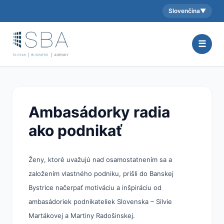
Slovenčina
▼
Aktuálny jazyk:
☰
Ambasádorky radia
ako podnikať
Ženy, ktoré uvažujú nad osamostatnením sa a
založením vlastného podniku, prišli do Banskej
Bystrice načerpať motiváciu a inšpiráciu od
ambasádoriek podnikateliek Slovenska – Silvie
Martákovej a Martiny Radošinskej.