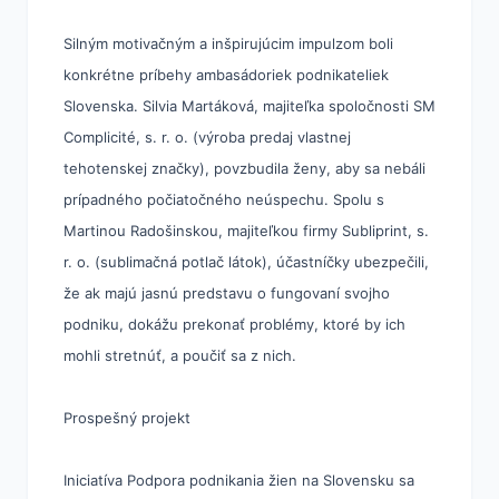
Silným motivačným a inšpirujúcim impulzom boli
konkrétne príbehy ambasádoriek podnikateliek
Slovenska. Silvia Martáková, majiteľka spoločnosti SM
Complicité, s. r. o. (výroba predaj vlastnej
tehotenskej značky), povzbudila ženy, aby sa nebáli
prípadného počiatočného neúspechu. Spolu s
Martinou Radošinskou, majiteľkou firmy Subliprint, s.
r. o. (sublimačná potlač látok), účastníčky ubezpečili,
že ak majú jasnú predstavu o fungovaní svojho
podniku, dokážu prekonať problémy, ktoré by ich
mohli stretnúť, a poučiť sa z nich.
Prospešný projekt
Iniciatíva Podpora podnikania žien na Slovensku sa