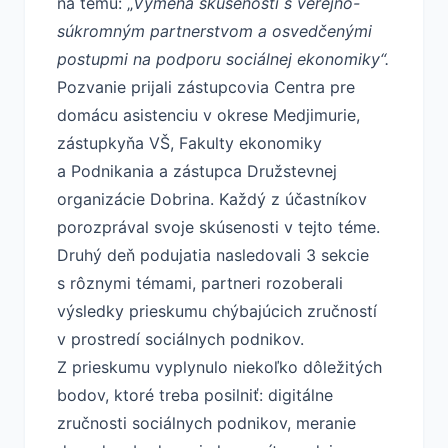
na tému: „
Výmena skúseností s verejno-
súkromným partnerstvom a osvedčenými
postupmi na podporu sociálnej ekonomiky“.
Pozvanie prijali zástupcovia Centra pre
domácu asistenciu v okrese Medjimurie,
zástupkyňa VŠ, Fakulty ekonomiky
a Podnikania a zástupca Družstevnej
organizácie Dobrina. Každý z účastníkov
porozprával svoje skúsenosti v tejto téme.
Druhý deň podujatia nasledovali 3 sekcie
s rôznymi témami, partneri rozoberali
výsledky prieskumu chýbajúcich zručností
v prostredí sociálnych podnikov.
Z prieskumu vyplynulo niekoľko dôležitých
bodov, ktoré treba posilniť: digitálne
zručnosti sociálnych podnikov, meranie