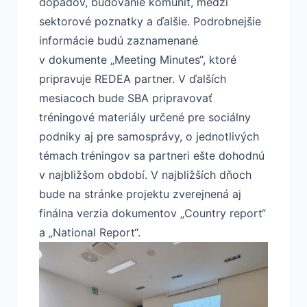
dopadov, budovanie komunít, medzi
sektorové poznatky a ďalšie. Podrobnejšie
informácie budú zaznamenané
v dokumente „Meeting Minutes“, ktoré
pripravuje REDEA partner. V ďalších
mesiacoch bude SBA pripravovať
tréningové materiály určené pre sociálny
podniky aj pre samosprávy, o jednotlivých
témach tréningov sa partneri ešte dohodnú
v najbližšom období. V najbližších dňoch
bude na stránke projektu zverejnená aj
finálna verzia dokumentov „Country report“
a „National Report“.