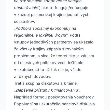
na trh: sociálne zodpovedné verejné
obstarávanie“,
ako to funguje/nefunguje
v každej partnerskej krajine jednotlivých
účastníkov.
„Podpora sociálnej ekonomiky na
regionálnej a lokálnej úrovni“
. Podľa
vstupov jednotlivých partnerov sa ukázalo,
že všetky krajiny zápasia s rovnakým
problémom, a síce, že teoreticky je záujem
od miestnych politikov veci riešiť, ale
v skutočnosti to už tak nie je, všade
z rôznych dôvodov.
Tretia skupina diskutovala k téme:
„Zlepšenie prístupu k financovaniu“.
Napríklad formou poskytovania voucherov.
Popoludní sa uskutočnila panelová diskusia