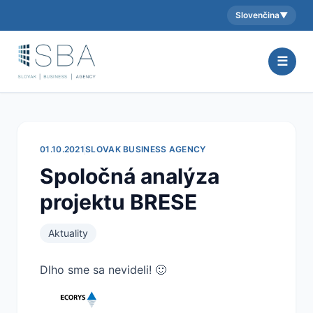
Slovenčina
▼
Aktuálny jazyk:
☰
01.10.2021
SLOVAK BUSINESS AGENCY
Spoločná analýza
projektu BRESE
Aktuality
Dlho sme sa nevideli! 🙂