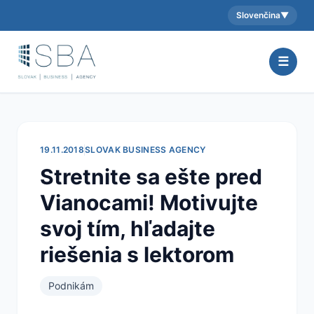
Slovenčina
▼
Aktuálny jazyk:
☰
19.11.2018
SLOVAK BUSINESS AGENCY
Stretnite sa ešte pred
Vianocami! Motivujte
svoj tím, hľadajte
riešenia s lektorom
Podnikám