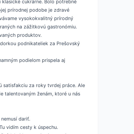
 klasické cukrárne. Bolo potrebné
ojej prírodnej podobe je zdravé
ovávame vysokokvalitný prírodný
raných na zážitkovú gastronómiu.
ávaných produktov.
sádorkou podnikateliek za Prešovský
znamným podielom prispela aj
satisfakciu za roky tvrdej práce. Ale
ie talentovaným ženám, ktoré u nás
nemusí dariť.
 Tu vidím cesty k úspechu.