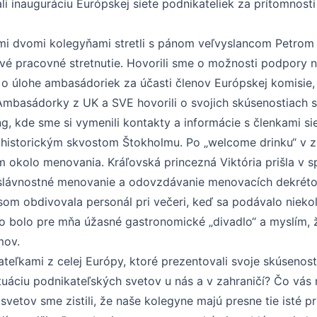
i inauguráciu Európskej siete podnikateliek za prítomnosti
ími dvomi kolegyňami stretli s pánom veľvyslancom Petro
rivé pracovné stretnutie. Hovorili sme o možnosti podpory n
o úlohe ambasádoriek za účasti členov Európskej komisie, 
Ambasádorky z UK a SVE hovorili o svojich skúsenostiach s
ng, kde sme si vymenili kontakty a informácie s členkami sie
e historickým skvostom Štokholmu. Po „welcome drinku“ v zla
m okolo menovania. Kráľovská princezná Viktória prišla v
 slávnostné menovanie a odovzdávanie menovacích dekréto
som obdivovala personál pri večeri, keď sa podávalo niek
bolo pre mňa úžasné gastronomické „divadlo“ a myslím, ž
mov.
ikateľkami z celej Európy, ktoré prezentovali svoje skúsenos
ituáciu podnikateľských svetov u nás a v zahraničí? Čo vás 
vetov sme zistili, že naše kolegyne majú presne tie isté p