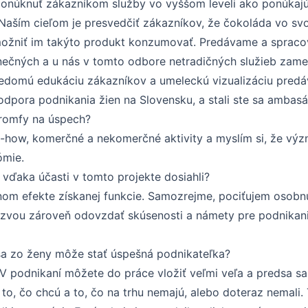
ponúknuť zákazníkom služby vo vyššom leveli ako ponúkajú
. Naším cieľom je presvedčiť zákazníkov, že čokoláda vo sv
umožniť im takýto produkt konzumovať. Predávame a sprac
nečných a u nás v tomto odbore netradičných služieb zame
vedomú edukáciu zákazníkov a umeleckú vizualizáciu pred
Podpora podnikania žien na Slovensku, a stali ste sa amba
 tromfy na úspech?
w-how, komerčné a nekomerčné aktivity a myslím si, že vý
ómie.
 vďaka účasti v tomto projekte dosiahli?
om efekte získanej funkcie. Samozrejme, pociťujem osobnú 
výzvou zároveň odovzdať skúsenosti a námety pre podnikan
í sa zo ženy môže stať úspešná podnikateľka?
V podnikaní môžete do práce vložiť veľmi veľa a predsa sa 
to, čo chcú a to, čo na trhu nemajú, alebo doteraz nemali.