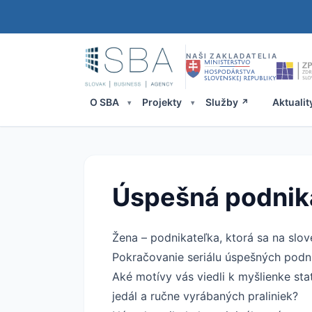
NAŠI ZAKLADATELIA
O SBA
Projekty
Služby
Aktualit
Úspešná podnik
Žena – podnikateľka, ktorá sa na slo
Pokračovanie seriálu úspešných podni
Aké motívy vás viedli k myšlienke sta
jedál a ručne vyrábaných praliniek?