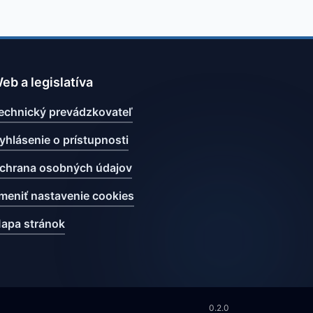
eb a legislatíva
echnický prevádzkovateľ
yhlásenie o prístupnosti
chrana osobných údajov
meniť nastavenie cookies
apa stránok
0.2.0