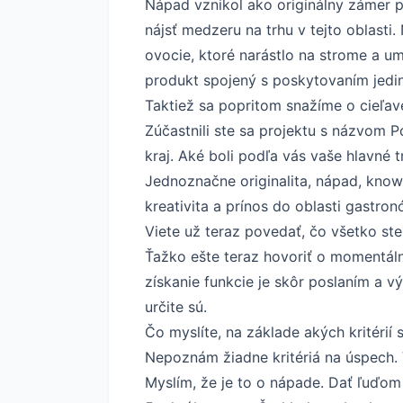
Nápad vznikol ako originálny zámer 
nájsť medzeru na trhu v tejto oblasti
ovocie, ktoré narástlo na strome a 
produkt spojený s poskytovaním jedi
Taktiež sa popritom snažíme o cieľa
Zúčastnili ste sa projektu s názvom 
kraj. Aké boli podľa vás vaše hlavné
Jednoznačne originalita, nápad, kno
kreativita a prínos do oblasti gastron
Viete už teraz povedať, čo všetko ste
Ťažko ešte teraz hovoriť o momentáln
získanie funkcie je skôr poslaním a 
určite sú.
Čo myslíte, na základe akých kritéri
Nepoznám žiadne kritériá na úspech. 
Myslím, že je to o nápade. Dať ľuďom 