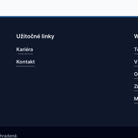
Užitočné linky
W
Kariéra
T
Kontakt
V
O
Z
M
yhradené.