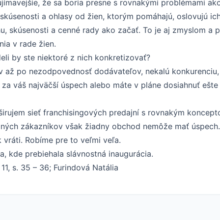
ujímavejšie, že sa boria presne s rovnakými problémami ak
kúsenosti a ohlasy od žien, ktorým pomáhajú, oslovujú ich
, skúsenosti a cenné rady ako začať. To je aj zmyslom a 
ia v rade žien.
li by ste niektoré z nich konkretizovať?
ov až po nezodpovednosť dodávateľov, nekalú konkurenciu,
i za váš najväčší úspech alebo máte v pláne dosiahnuť ešt
irujem sieť franchisingových predajní s rovnakým konce
ých zákazníkov však žiadny obchod nemôže mať úspech. 
vráti. Robíme pre to veľmi veľa.
ca, kde prebiehala slávnostná inaugurácia.
 11, s. 35 – 36; Furindová Natália