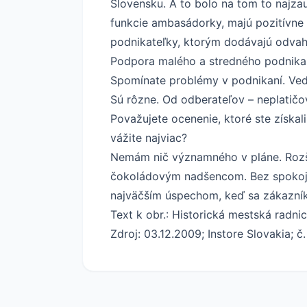
Slovensku. A to bolo na tom to najza
funkcie ambasádorky, majú pozitívne s
podnikateľky, ktorým dodávajú odvahu
Podpora malého a stredného podnikan
Spomínate problémy v podnikaní. Vede
Sú rôzne. Od odberateľov – neplatič
Považujete ocenenie, ktoré ste získal
vážite najviac?
Nemám nič významného v pláne. Rozš
čokoládovým nadšencom. Bez spokojn
najväčším úspechom, keď sa zákazník 
Text k obr.: Historická mestská radni
Zdroj: 03.12.2009; Instore Slovakia; č.