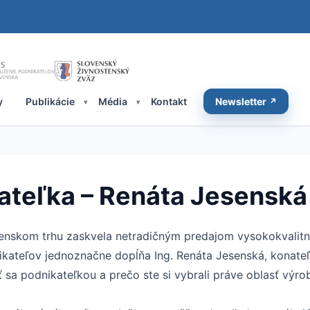
y
Publikácie
Média
Kontakt
Newsletter
ateľka – Renáta Jesenská
venskom trhu zaskvela netradičným predajom vysokokvalitn
kateľov jednoznačne dopĺňa Ing. Renáta Jesenská, konateľ
ť sa podnikateľkou a prečo ste si vybrali práve oblasť vý