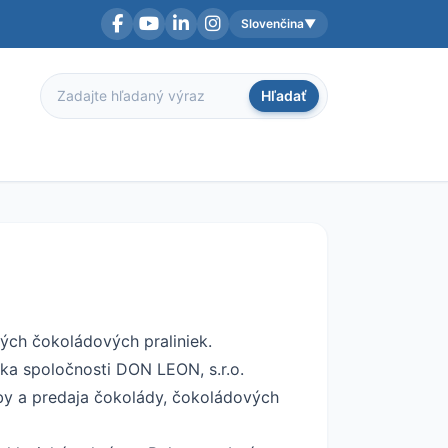
Slovenčina
▼
Facebook
YouTube
LinkedIn
Instagram
Aktuálny jazyk:
Hľadať
Hľadať
ých čokoládových praliniek.
ka spoločnosti DON LEON, s.r.o.
roby a predaja čokolády, čokoládových