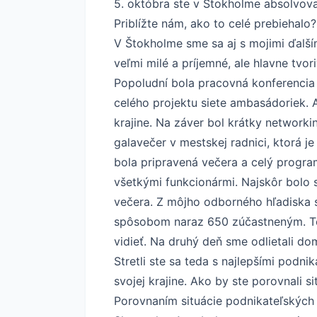
5. októbra ste v Štokholme absolvoval
Priblížte nám, ako to celé prebiehalo?
V Štokholme sme sa aj s mojimi ďalš
veľmi milé a príjemné, ale hlavne tvo
Popoludní bola pracovná konferencia 
celého projektu siete ambasádoriek. 
krajine. Na záver bol krátky networki
galavečer v mestskej radnici, ktorá j
bola pripravená večera a celý progra
všetkými funkcionármi. Najskôr bolo
večera. Z môjho odborného hľadiska 
spôsobom naraz 650 zúčastneným. To 
vidieť. Na druhý deň sme odlietali do
Stretli ste sa teda s najlepšími podn
svojej krajine. Ako by ste porovnali s
Porovnaním situácie podnikateľských s