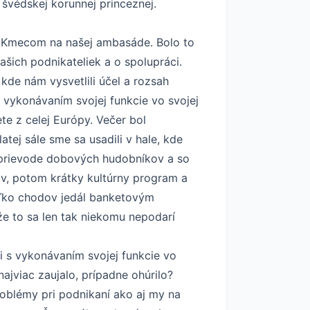
 švédskej korunnej princeznej.
m Kmecom na našej ambasáde. Bolo to
ašich podnikateliek a o spolupráci.
kde nám vysvetlili účel a rozsah
 vykonávaním svojej funkcie vo svojej
te z celej Európy. Večer bol
tej sále sme sa usadili v hale, kde
 sprievode dobových hudobníkov a so
v, potom krátky kultúrny program a
oľko chodov jedál banketovým
e to sa len tak niekomu nepodarí
ti s vykonávaním svojej funkcie vo
najviac zaujalo, prípadne ohúrilo?
roblémy pri podnikaní ako aj my na