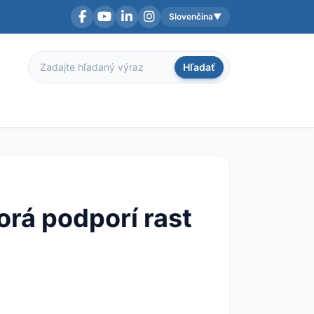
Slovenčina
▼
Facebook
YouTube
LinkedIn
Instagram
Aktuálny jazyk:
Hľadať
Hľadať
orá podporí rast