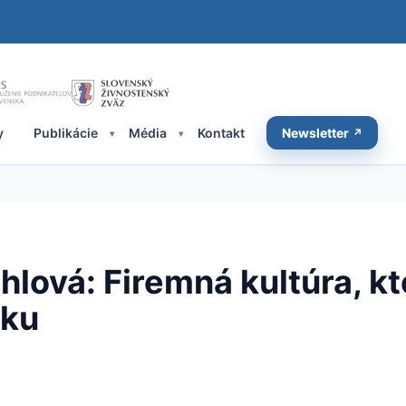
y
Publikácie
Média
Kontakt
Newsletter
lová: Firemná kultúra, kt
iku