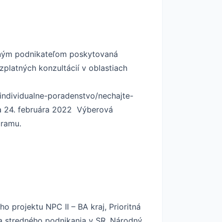
edným podnikateľom poskytovaná
platných konzultácií v oblastiach
individualne-poradenstvo/nechajte-
a 24. februára 2022 Výberová
gramu.
projektu NPC II – BA kraj, Prioritná
 stredného podnikania v SR. Národný