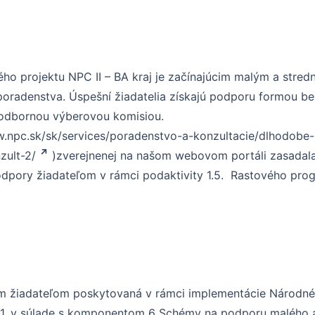
o projektu NPC II – BA kraj je začínajúcim malým a str
radenstva. Úspešní žiadatelia získajú podporu formou bez
né odbornou výberovou komisiou.
w.npc.sk/sk/services/poradenstvo-a-konzultacie/dlhodobe-
zult-2/
)zverejnenej na našom webovom portáli zasadal
podpory žiadateľom v rámci podaktivity 1.5. Rastového pro
 žiadateľom poskytovaná v rámci implementácie Národného 
61, v súlade s komponentom 6 Schémy na podporu malého a