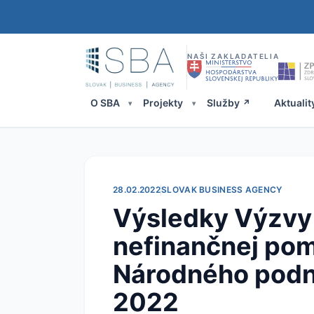
NAŠI ZAKLADATELIA
O SBA
Projekty
Služby
Aktualit
28.02.2022
SLOVAK BUSINESS AGENCY
Výsledky Výzvy 
nefinančnej pom
Národného podni
2022