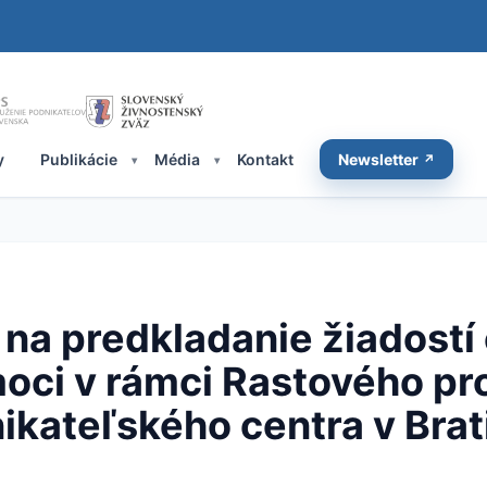
y
Publikácie
Média
Kontakt
Newsletter
na predkladanie žiadostí 
oci v rámci Rastového p
kateľského centra v Brat