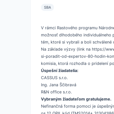
SBA
V rámci Rastového programu Národnéh
možnosť dlhodobého individuálneho po
tém, ktoré si vybrali a boli schvále
Na základe výzvy (link na
https://ww
si-poradit-od-expertov-80-hodin-kon
komisia, ktorá rozhodla o pridelení 
Úspešní žiadatelia:
CASSUS s.r.o.
Ing. Jana Ščibravá
R&N office s.r.o.
Vybraným žiadateľom gratulujeme.
Nefinančná forma pomoci je úspešným
os 12 OPII, kód ITMS2014+ 313041I8