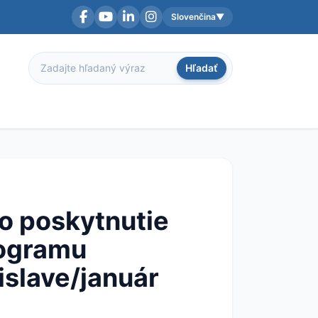
Slovenčina
▼
Facebook
YouTube
LinkedIn
Instagram
Aktuálny jazyk:
Hľadať
Hľadať
o poskytnutie
rogramu
islave/január