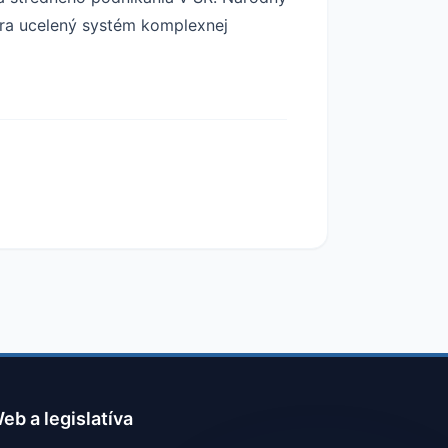
ára ucelený systém komplexnej
eb a legislatíva