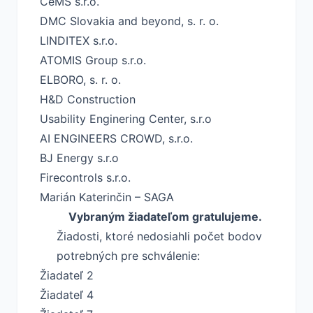
CeMS s.r.o.
DMC Slovakia and beyond, s. r. o.
LINDITEX s.r.o.
ATOMIS Group s.r.o.
ELBORO, s. r. o.
H&D Construction
Usability Enginering Center, s.r.o
AI ENGINEERS CROWD, s.r.o.
BJ Energy s.r.o
Firecontrols s.r.o.
Marián Katerinčin – SAGA
Vybraným žiadateľom gratulujeme.
Žiadosti, ktoré nedosiahli počet bodov
potrebných pre schválenie:
Žiadateľ 2
Žiadateľ 4