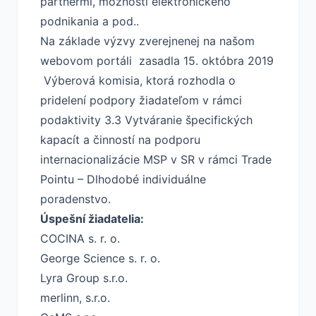
partnermi, možnosti elektronického
podnikania a pod..
Na základe
výzvy
zverejnenej na našom
webovom portáli zasadla 15. októbra 2019
Výberová komisia, ktorá rozhodla o
pridelení podpory žiadateľom v rámci
podaktivity 3.3 Vytváranie špecifických
kapacít a činností na podporu
internacionalizácie MSP v SR v rámci Trade
Pointu – Dlhodobé individuálne
poradenstvo.
Úspešní žiadatelia:
COCINA s. r. o.
George Science s. r. o.
Lyra Group s.r.o.
merlinn, s.r.o.