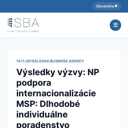
Slovenčina
▼
Aktuálny jazyk:
☰
14.11.2019
SLOVAK BUSINESS AGENCY
Výsledky výzvy: NP
podpora
internacionalizácie
MSP: Dlhodobé
individuálne
poradenstvo