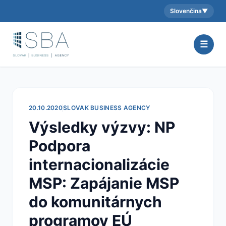
Slovenčina
▼
Aktuálny jazyk:
☰
20.10.2020
SLOVAK BUSINESS AGENCY
Výsledky výzvy: NP
Podpora
internacionalizácie
MSP: Zapájanie MSP
do komunitárnych
programov EÚ