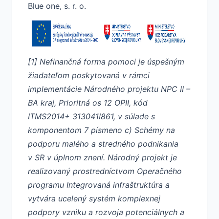
Blue one, s. r. o.
[1] Nefinančná forma pomoci je úspešným
žiadateľom poskytovaná v rámci
implementácie Národného projektu NPC II –
BA kraj, Prioritná os 12 OPII, kód
ITMS2014+ 313041I861, v súlade s
komponentom 7 písmeno c) Schémy na
podporu malého a stredného podnikania
v SR v úplnom znení. Národný projekt je
realizovaný prostredníctvom Operačného
programu Integrovaná infraštruktúra a
vytvára ucelený systém komplexnej
podpory vzniku a rozvoja potenciálnych a