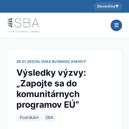
Slovenčina
▼
Aktuálny jazyk:
☰
29.01.2020
SLOVAK BUSINESS AGENCY
Výsledky výzvy:
„Zapojte sa do
komunitárnych
programov EÚ“
Podnikám
SBA