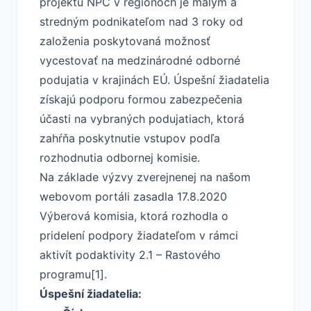
projektu NPC v regiónoch je malým a
stredným podnikateľom nad 3 roky od
založenia poskytovaná možnosť
vycestovať na medzinárodné odborné
podujatia v krajinách EÚ. Úspešní žiadatelia
získajú podporu formou zabezpečenia
účasti na vybraných podujatiach, ktorá
zahŕňa poskytnutie vstupov podľa
rozhodnutia odbornej komisie.
Na základe výzvy zverejnenej na našom
webovom portáli zasadla 17.8.2020
Výberová komisia, ktorá rozhodla o
pridelení podpory žiadateľom v rámci
aktivít podaktivity 2.1 – Rastového
programu[1].
Úspešní žiadatelia: