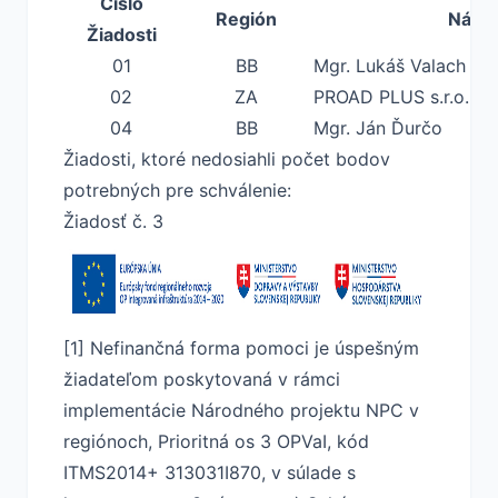
Číslo
Región
Názov
Žiadosti
01
BB
Mgr. Lukáš Valach – C
02
ZA
PROAD PLUS s.r.o.
04
BB
Mgr. Ján Ďurčo
Žiadosti, ktoré nedosiahli počet bodov
potrebných pre schválenie:
Žiadosť č. 3
[1] Nefinančná forma pomoci je úspešným
žiadateľom poskytovaná v rámci
implementácie Národného projektu NPC v
regiónoch, Prioritná os 3 OPVaI, kód
ITMS2014+ 313031I870, v súlade s