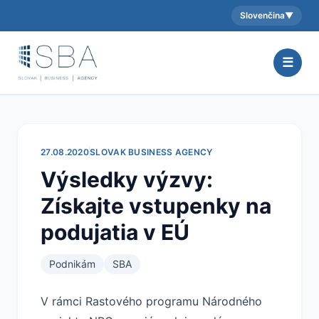
Slovenčina
▼
Aktuálny jazyk:
☰
27.08.2020
SLOVAK BUSINESS AGENCY
Výsledky výzvy:
Získajte vstupenky na
podujatia v EÚ
Podnikám
SBA
V rámci Rastového programu Národného