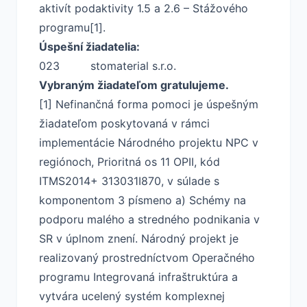
aktivít podaktivity 1.5 a 2.6 – Stážového
programu[1].
Úspešní žiadatelia:
023 stomaterial s.r.o.
Vybraným žiadateľom gratulujeme.
[1] Nefinančná forma pomoci je úspešným
žiadateľom poskytovaná v rámci
implementácie Národného projektu NPC v
regiónoch, Prioritná os 11 OPII, kód
ITMS2014+ 313031I870, v súlade s
komponentom 3 písmeno a) Schémy na
podporu malého a stredného podnikania v
SR v úplnom znení. Národný projekt je
realizovaný prostredníctvom Operačného
programu Integrovaná infraštruktúra a
vytvára ucelený systém komplexnej