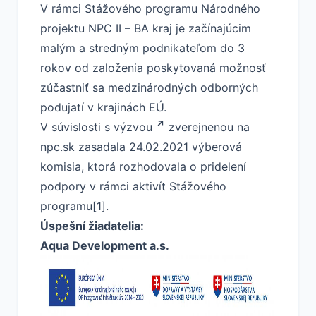
V rámci Stážového programu Národného
projektu NPC II – BA kraj je začínajúcim
malým a stredným podnikateľom do 3
rokov od založenia poskytovaná možnosť
zúčastniť sa medzinárodných odborných
podujatí v krajinách EÚ.
V súvislosti s
výzvou
zverejnenou na
npc.sk zasadala 24.02.2021 výberová
komisia, ktorá rozhodovala o pridelení
podpory v rámci aktivít Stážového
programu[1].
Úspešní žiadatelia:
Aqua Development a.s.