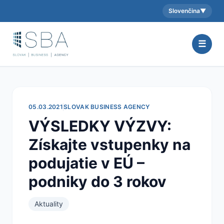
Slovenčina
▼
Aktuálny jazyk:
☰
05.03.2021
SLOVAK BUSINESS AGENCY
VÝSLEDKY VÝZVY:
Získajte vstupenky na
podujatie v EÚ –
podniky do 3 rokov
Aktuality