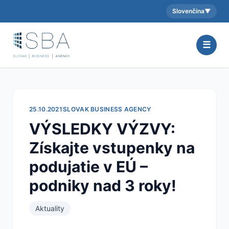
Slovenčina
▼
Aktuálny jazyk:
☰
25.10.2021
SLOVAK BUSINESS AGENCY
VÝSLEDKY VÝZVY:
Získajte vstupenky na
podujatie v EÚ –
podniky nad 3 roky!
Aktuality