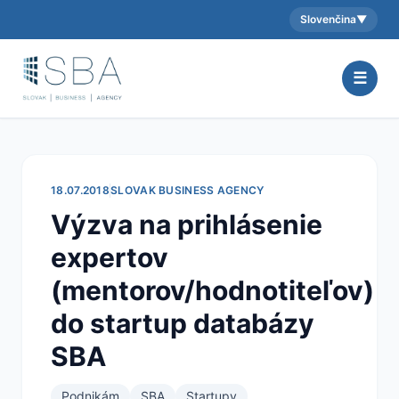
Slovenčina
▼
Aktuálny jazyk:
☰
18.07.2018
SLOVAK BUSINESS AGENCY
Výzva na prihlásenie
expertov
(mentorov/hodnotiteľov)
do startup databázy
SBA
Podnikám
SBA
Startupy