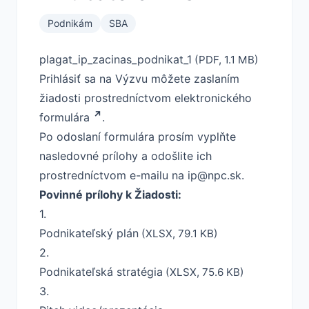
Podnikám
SBA
plagat_ip_zacinas_podnikat_1
(PDF, 1.1 MB)
Prihlásiť sa na Výzvu môžete zaslaním
žiadosti prostredníctvom
elektronického
formulára
.
Po odoslaní formulára prosím vyplňte
nasledovné prílohy a odošlite ich
prostredníctvom e-mailu na
ip@npc.sk
.
Povinné prílohy k Žiadosti:
1.
Podnikateľský plán
(XLSX, 79.1 KB)
2.
Podnikateľská stratégia
(XLSX, 75.6 KB)
3.