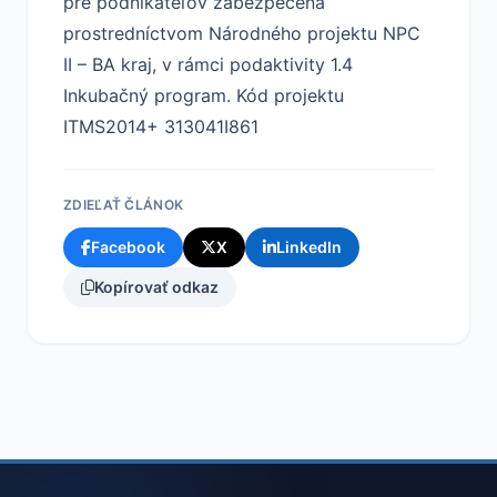
pre podnikateľov zabezpečená
prostredníctvom Národného projektu NPC
II – BA kraj, v rámci podaktivity 1.4
Inkubačný program. Kód projektu
ITMS2014+ 313041I861
ZDIEĽAŤ ČLÁNOK
Facebook
X
LinkedIn
Kopírovať odkaz