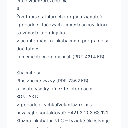
Pitch video/prezentácia
4.
Životopis štatutárneho orgánu žiadateľa
,
prípadne kľúčových zamestnancov, ktorí
sa zúčastnia podujatia
Viac informácií o Inkubačnom programe sa
dočítate v
Implementačnom manuáli
(PDF, 421.4 KB)
.
Stiahnite si
Plné znenie výzvy
(PDF, 736.2 KB)
a zistite všetky dôležité informácie.
KONTAKT:
V prípade akýchkoľvek otázok nás
neváhajte kontaktovať: +421 2 203 63 121
Služba Inkubátor NPC – fyzické členstvo je