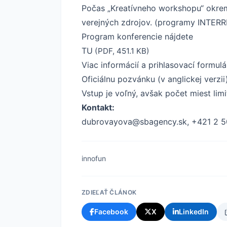
Počas „Kreatívneho workshopu“ okrem 
verejných zdrojov. (programy INTE
Program konferencie nájdete
TU
(PDF, 451.1 KB)
Viac informácií a prihlasovací formul
Oficiálnu pozvánku (v anglickej verzi
Vstup je voľný, avšak počet miest lim
Kontakt:
dubrovayova@sbagency.sk
, +421 2 
innofun
ZDIEĽAŤ ČLÁNOK
Facebook
X
LinkedIn