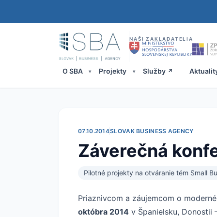
NAŠI ZAKLADATELIA
O SBA
Projekty
Služby
Aktualit
07.10.2014
SLOVAK BUSINESS AGENCY
Záverečná konfe
Pilotné projekty na otváranie tém Small B
Priaznivcom a záujemcom o moderné i
októbra 2014
v Španielsku, Donostii