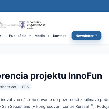
y
Publikácie
Média
Kontakt
Newsletter
rencia projektu InnoFun
usiness Act
SBA
novatívne nástroje dávame do pozornosti zaujímavé poduj
 – San Sebastiane (v kongresovom centre
Kursaal
). Poduj