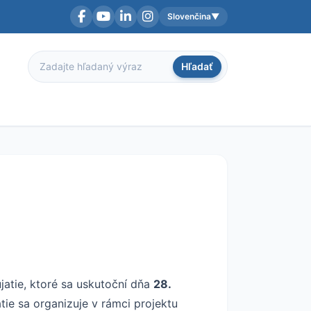
Slovenčina
▼
Facebook
YouTube
LinkedIn
Instagram
Aktuálny jazyk:
Hľadať
Hľadať
atie, ktoré sa uskutoční dňa
28.
atie sa organizuje v rámci projektu