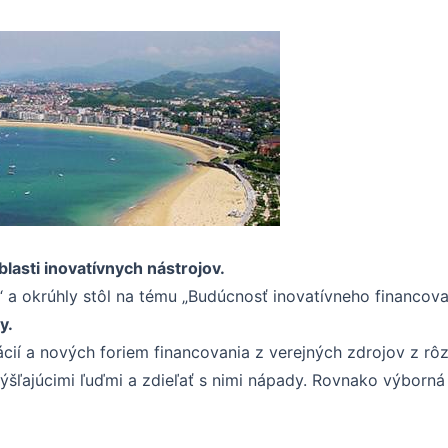
blasti inovatívnych nástrojov.
 a okrúhly stôl na tému „Budúcnosť inovatívneho financova
y.
ácií a nových foriem financovania z verejných zdrojov z rô
šľajúcimi ľuďmi a zdieľať s nimi nápady. Rovnako výborná 