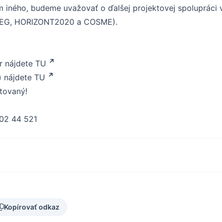
iného, budeme uvažovať o ďalšej projektovej spolupráci v 
RREG, HORIZONT2020 a COSME).
ár nájdete
TU
i) nájdete
TU
itovaný!
502 44 521
Kopírovať odkaz