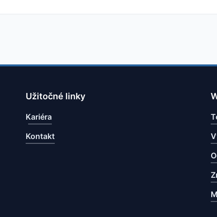
Užitočné linky
W
Kariéra
T
Kontakt
V
O
Z
M