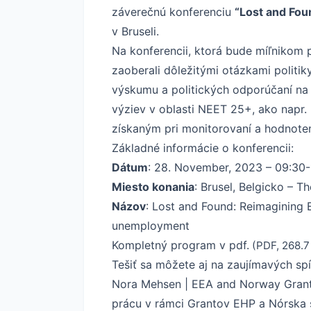
záverečnú konferenciu
“Lost and Fou
v Bruseli.
Na konferencii, ktorá bude míľnikom p
zaoberali dôležitými otázkami politi
výskumu a politických odporúčaní na 
výziev v oblasti NEET 25+, ako napr.
získaným pri monitorovaní a hodnoten
Základné informácie o konferencii:
Dátum
: 28. November, 2023 – 09:30-
Miesto konania
: Brusel, Belgicko – T
Názov
: Lost and Found: Reimagining 
unemployment
Kompletný
program v pdf.
(PDF, 268.7
Tešiť sa môžete aj na zaujímavých sp
Nora Mehsen | EEA and Norway Grants
prácu v rámci Grantov EHP a Nórska s