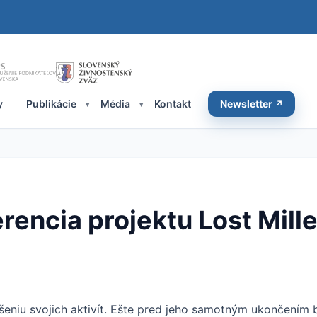
y
Publikácie
Média
Kontakt
Newsletter
encia projektu Lost Mille
avŕšeniu svojich aktivít. Ešte pred jeho samotným ukončením