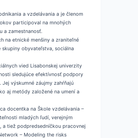
odnikania a vzdelávania a je členom
 rokov participoval na mnohých
ku a zamestnanosť.
h na etnické menšiny a zraniteľné
 skupiny obyvateľstva, sociálna
ciálnych vied Lisabonskej univerzity
nosti sledujúce efektívnosť podpory
“. Jej výskumné záujmy zahŕňajú
 ako aj metódy založené na umení a
júca docentka na Škole vzdelávania –
eľnosti mladých ľudí, verejným
, a tiež podpredsedníčkou pracovnej
Network – Modeling the risks