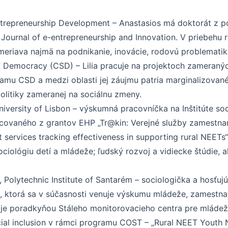
 Entrepreneurship Development – Anastasios má doktorát z p
l Journal of e-entrepreneurship and Innovation. V priebehu
meriava najmä na podnikanie, inovácie, rodovú problemati
of Democracy (CSD) – Lilia pracuje na projektoch zameranýc
amu CSD a medzi oblasti jej záujmu patria marginalizované
olitiky zameranej na sociálnu zmeny.
University of Lisbon – výskumná pracovníčka na Inštitúte so
ancovaného z grantov EHP „Tr@kin: Verejné služby zamestna
services tracking effectiveness in supporting rural NEETs
ociológiu detí a mládeže; ľudský rozvoj a vidiecke štúdie,
n, Polytechnic Institute of Santarém – sociologička a hosťu
, ktorá sa v súčasnosti venuje výskumu mládeže, zamestnat
a je poradkyňou Stáleho monitorovacieho centra pre mládež
ial inclusion v rámci programu COST – „Rural NEET Youth 