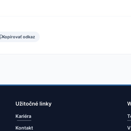
Kopírovať odkaz
Užitočné linky
W
Kariéra
T
Kontakt
V