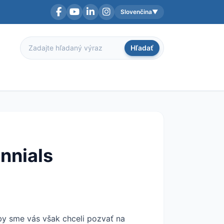
Slovenčina
▼
Facebook
YouTube
LinkedIn
Instagram
Aktuálny jazyk:
Hľadať
Hľadať
nnials
 by sme vás však chceli pozvať na