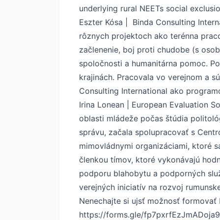
underlying rural NEETs social exclusio
Eszter Kósa | Binda Consulting Interna
rôznych projektoch ako terénna prac
začlenenie, boj proti chudobe (s osob
spoločnosti a humanitárna pomoc. Po
krajinách. Pracovala vo verejnom a 
Consulting International ako program
Irina Lonean | European Evaluation S
oblasti mládeže počas štúdia politol
správu, začala spolupracovať s Cent
mimovládnymi organizáciami, ktoré sa 
členkou tímov, ktoré vykonávajú hodn
podporu blahobytu a podporných služ
verejných iniciatív na rozvoj rumunsk
Nenechajte si ujsť možnosť formovať 
https://forms.gle/fp7pxrfEzJmADoja9