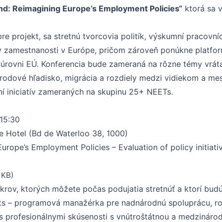
nd: Reimagining Europe’s Employment Policies“
ktorá sa v
re projekt, sa stretnú tvorcovia politík, výskumní pracovníc
ky zamestnanosti v Európe, pričom zároveň ponúkne platfo
úrovni EÚ. Konferencia bude zameraná na rôzne témy vrátane
 rodové hľadisko, migrácia a rozdiely medzi vidiekom a m
í iniciatív zameraných na skupinu 25+ NEETs.
15:30
he Hotel (Bd de Waterloo 38, 1000)
Europe’s Employment Policies – Evaluation of policy initiat
 KB)
íkrov, ktorých môžete počas podujatia stretnúť a ktorí bu
 – programová manažérka pre nadnárodnú spoluprácu, rov
 profesionálnymi skúsenosti s vnútroštátnou a medzinárod