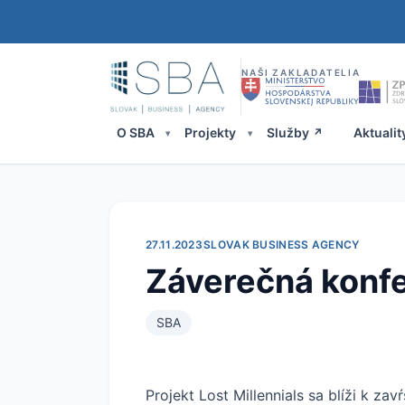
NAŠI ZAKLADATELIA
O SBA
Projekty
Služby
Aktualit
27.11.2023
SLOVAK BUSINESS AGENCY
Záverečná konfer
SBA
Projekt Lost Millennials sa blíži k z