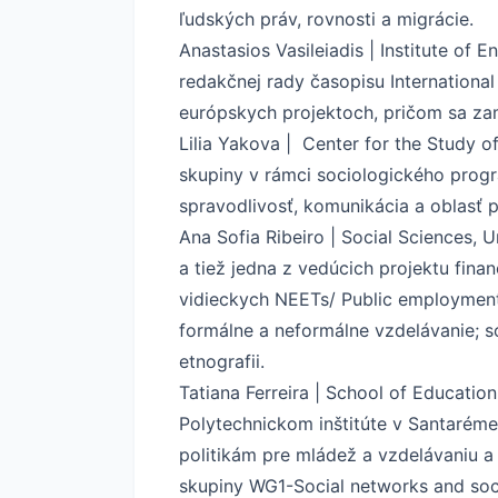
ľudských práv, rovnosti a migrácie.
Anastasios Vasileiadis | Institute of
redakčnej rady časopisu Internationa
európskych projektoch, pričom sa za
Lilia Yakova | Center for the Study 
skupiny v rámci sociologického progr
spravodlivosť, komunikácia a oblasť p
Ana Sofia Ribeiro | Social Sciences, 
a tiež jedna z vedúcich projektu fin
vidieckych NEETs/ Public employment 
formálne a neformálne vzdelávanie; s
etnografii.
Tatiana Ferreira | School of Educatio
Polytechnickom inštitúte v Santaréme
politikám pre mládež a vzdelávaniu 
skupiny WG1-Social networks and soc