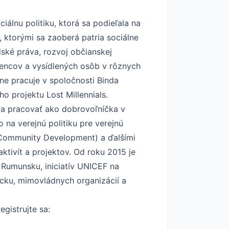
iálnu politiku, ktorá sa podieľala na
ktorými sa zaoberá patria sociálne
dské práva, rozvoj občianskej
encov a vysídlených osôb v rôznych
ne pracuje v spoločnosti Binda
 projektu Lost Millennials.
ala pracovať ako dobrovoľníčka v
na verejnú politiku pre verejnú
e Community Development) a ďalšími
ktivít a projektov. Od roku 2015 je
 Rumunsku, iniciatív UNICEF na
cku, mimovládnych organizácií a
gistrujte sa: