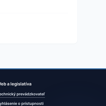
eb a legislatíva
echnický prevádzkovateľ
yhlásenie o prístupnosti