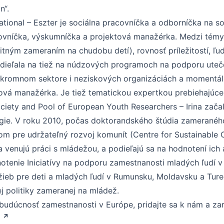
n“.
tional – Eszter je sociálna pracovníčka a odborníčka na soc
ovníčka, výskumníčka a projektová manažérka. Medzi témy, 
itným zameraním na chudobu detí), rovnosť príležitostí, ľu
dieľala na tiež na núdzových programoch na podporu uteč
súkromnom sektore i neziskových organizáciách a momentál
ová manažérka. Je tiež tematickou expertkou prebiehajúceho
ociety and Pool of European Youth Researchers – Irina zač
ógie. V roku 2010, počas doktorandského štúdia zameraného 
rom pre udržateľný rozvoj komunít (Centre for Sustainabl
venujú práci s mládežou, a podieľajú sa na hodnotení ich a
otenie Iniciatívy na podporu zamestnanosti mladých ľudí v
ieb pre deti a mladých ľudí v Rumunsku, Moldavsku a Ture
ej politiky zameranej na mládež.
budúcnosť zamestnanosti v Európe, pridajte sa k nám a zare