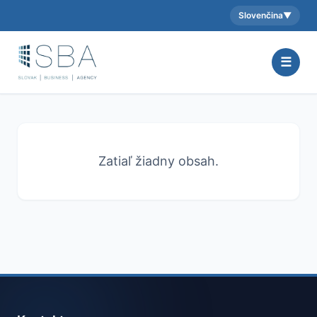
Slovenčina
▼
Aktuálny jazyk:
☰
Zatiaľ žiadny obsah.